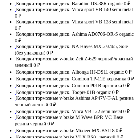
Колодки тормозные диск. Baradine DS-38R organic
0 ₽
Колодки тормозные диск. Vinca sport VB 140 semi metal
0 ₽
Колодки тормозные диск. Vinca sport VB 128 semi metal
0 ₽
Колодки тормозные диск. Ashima AD0706-OR-S organic
0 ₽
Колодки тормозные диск. NA Hayes MX-2/3/4/5, Sole
(без упаковки)
0 ₽
Колодки тормозные v-brake Zeit Z-629 черный/красный
зеленый
0 ₽
Колодки тормозные диск. Alhonga HJ-DS11 organic
0 ₽
Колодки тормозные диск. Comiron TP-11E керамика
0 ₽
Колодки тормозные диск. Comiron P01B органика
0 ₽
Колодки тормозные диск. Toopre 01B organic
0 ₽
Колодки тормозные v-brake Ashima AP47V-T-AL резина
черный желтый
0 ₽
Колодки тормозные диск. Vinca VB 122 semi metal
0 ₽
Колодки тормозные v-brake M-Wave BPR-VC-Base
резина черный
0 ₽
Колодки тормозные v-brake Mixieer MX-BS118
0 ₽
Колодки тормозные v-brake VLX BS01 черный
0 ₽