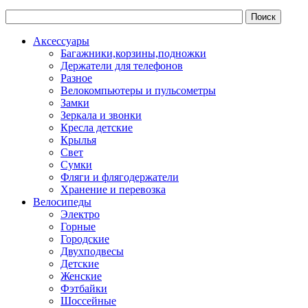
Аксессуары
Багажники,корзины,подножки
Держатели для телефонов
Разное
Велокомпьютеры и пульсометры
Замки
Зеркала и звонки
Кресла детские
Крылья
Свет
Сумки
Фляги и флягодержатели
Хранение и перевозка
Велосипеды
Электро
Горные
Городские
Двухподвесы
Детские
Женские
Фэтбайки
Шоссейные