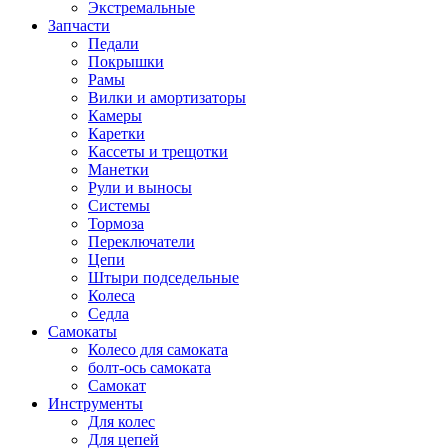
Экстремальные
Запчасти
Педали
Покрышки
Рамы
Вилки и амортизаторы
Камеры
Каретки
Кассеты и трещотки
Манетки
Рули и выносы
Системы
Тормоза
Переключатели
Цепи
Штыри подседельные
Колеса
Седла
Самокаты
Колесо для самоката
болт-ось самоката
Самокат
Инструменты
Для колес
Для цепей