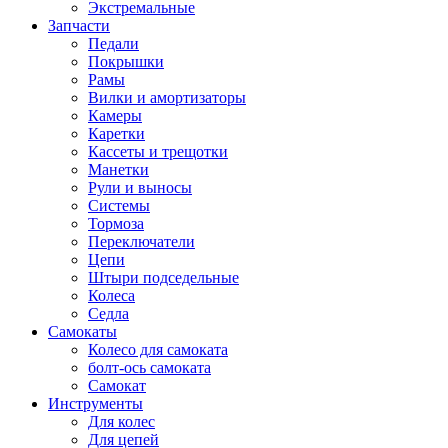
Экстремальные
Запчасти
Педали
Покрышки
Рамы
Вилки и амортизаторы
Камеры
Каретки
Кассеты и трещотки
Манетки
Рули и выносы
Системы
Тормоза
Переключатели
Цепи
Штыри подседельные
Колеса
Седла
Самокаты
Колесо для самоката
болт-ось самоката
Самокат
Инструменты
Для колес
Для цепей