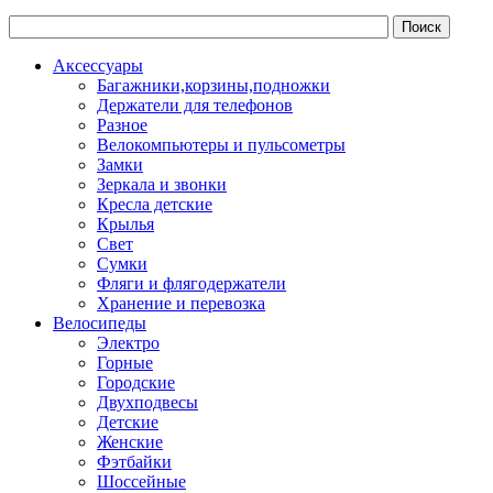
Аксессуары
Багажники,корзины,подножки
Держатели для телефонов
Разное
Велокомпьютеры и пульсометры
Замки
Зеркала и звонки
Кресла детские
Крылья
Свет
Сумки
Фляги и флягодержатели
Хранение и перевозка
Велосипеды
Электро
Горные
Городские
Двухподвесы
Детские
Женские
Фэтбайки
Шоссейные