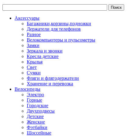
Аксессуары
Багажники,корзины,подножки
Держатели для телефонов
Разное
Велокомпьютеры и пульсометры
Замки
Зеркала и звонки
Кресла детские
Крылья
Свет
Сумки
Фляги и флягодержатели
Хранение и перевозка
Велосипеды
Электро
Горные
Городские
Двухподвесы
Детские
Женские
Фэтбайки
Шоссейные