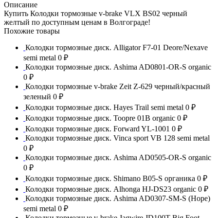
Описание
Купить Колодки тормозные v-brake VLX BS02 черный
желтый по доступным ценам в Волгограде!
Похожие товары
Колодки тормозные диск. Alligator F7-01 Deore/Nexave
semi metal
0 ₽
Колодки тормозные диск. Ashima AD0801-OR-S organic
0 ₽
Колодки тормозные v-brake Zeit Z-629 черный/красный
зеленый
0 ₽
Колодки тормозные диск. Hayes Trail semi metal
0 ₽
Колодки тормозные диск. Toopre 01B organic
0 ₽
Колодки тормозные диск. Forward YL-1001
0 ₽
Колодки тормозные диск. Vinca sport VB 128 semi metal
0 ₽
Колодки тормозные диск. Ashima AD0505-OR-S organic
0 ₽
Колодки тормозные диск. Shimano B05-S органика
0 ₽
Колодки тормозные диск. Alhonga HJ-DS23 organic
0 ₽
Колодки тормозные диск. Ashima AD0307-SM-S (Hope)
semi metal
0 ₽
Колодки тормозные v-brake Jagwire JD100T Big Foot