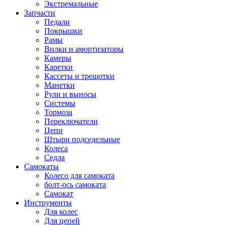
Экстремальные
Запчасти
Педали
Покрышки
Рамы
Вилки и амортизаторы
Камеры
Каретки
Кассеты и трещотки
Манетки
Рули и выносы
Системы
Тормоза
Переключатели
Цепи
Штыри подседельные
Колеса
Седла
Самокаты
Колесо для самоката
болт-ось самоката
Самокат
Инструменты
Для колес
Для цепей