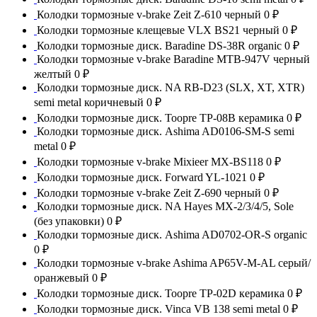
Колодки тормозные v-brake Zeit Z-610 черный
0 ₽
Колодки тормозные клещевые VLX BS21 черный
0 ₽
Колодки тормозные диск. Baradine DS-38R organic
0 ₽
Колодки тормозные v-brake Baradine MTB-947V черный
желтый
0 ₽
Колодки тормозные диск. NA RB-D23 (SLX, XT, XTR)
semi metal коричневый
0 ₽
Колодки тормозные диск. Toopre TP-08B керамика
0 ₽
Колодки тормозные диск. Ashima AD0106-SM-S semi
metal
0 ₽
Колодки тормозные v-brake Mixieer MX-BS118
0 ₽
Колодки тормозные диск. Forward YL-1021
0 ₽
Колодки тормозные v-brake Zeit Z-690 черный
0 ₽
Колодки тормозные диск. NA Hayes MX-2/3/4/5, Sole
(без упаковки)
0 ₽
Колодки тормозные диск. Ashima AD0702-OR-S organic
0 ₽
Колодки тормозные v-brake Ashima AP65V-M-AL серый/
оранжевый
0 ₽
Колодки тормозные диск. Toopre TP-02D керамика
0 ₽
Колодки тормозные диск. Vinca VB 138 semi metal
0 ₽