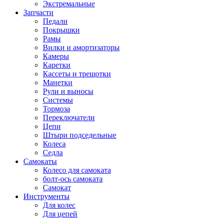
Экстремальные
Запчасти
Педали
Покрышки
Рамы
Вилки и амортизаторы
Камеры
Каретки
Кассеты и трещотки
Манетки
Рули и выносы
Системы
Тормоза
Переключатели
Цепи
Штыри подседельные
Колеса
Седла
Самокаты
Колесо для самоката
болт-ось самоката
Самокат
Инструменты
Для колес
Для цепей