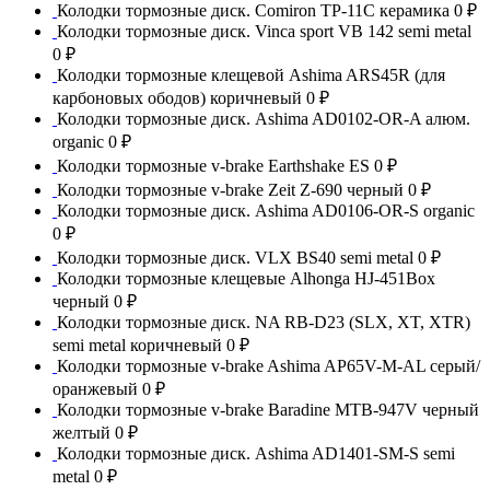
Колодки тормозные диск. Comiron TP-11C керамика
0 ₽
Колодки тормозные диск. Vinca sport VB 142 semi metal
0 ₽
Колодки тормозные клещевой Ashima ARS45R (для
карбоновых ободов) коричневый
0 ₽
Колодки тормозные диск. Ashima AD0102-OR-A алюм.
organic
0 ₽
Колодки тормозные v-brake Earthshake ES
0 ₽
Колодки тормозные v-brake Zeit Z-690 черный
0 ₽
Колодки тормозные диск. Ashima AD0106-OR-S organic
0 ₽
Колодки тормозные диск. VLX BS40 semi metal
0 ₽
Колодки тормозные клещевые Alhonga HJ-451Box
черный
0 ₽
Колодки тормозные диск. NA RB-D23 (SLX, XT, XTR)
semi metal коричневый
0 ₽
Колодки тормозные v-brake Ashima AP65V-M-AL серый/
оранжевый
0 ₽
Колодки тормозные v-brake Baradine MTB-947V черный
желтый
0 ₽
Колодки тормозные диск. Ashima AD1401-SM-S semi
metal
0 ₽