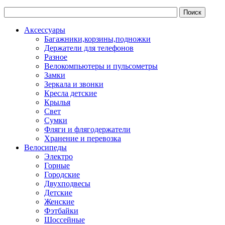
Аксессуары
Багажники,корзины,подножки
Держатели для телефонов
Разное
Велокомпьютеры и пульсометры
Замки
Зеркала и звонки
Кресла детские
Крылья
Свет
Сумки
Фляги и флягодержатели
Хранение и перевозка
Велосипеды
Электро
Горные
Городские
Двухподвесы
Детские
Женские
Фэтбайки
Шоссейные