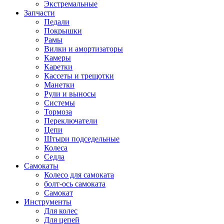
Экстремальные
Запчасти
Педали
Покрышки
Рамы
Вилки и амортизаторы
Камеры
Каретки
Кассеты и трещотки
Манетки
Рули и выносы
Системы
Тормоза
Переключатели
Цепи
Штыри подседельные
Колеса
Седла
Самокаты
Колесо для самоката
болт-ось самоката
Самокат
Инструменты
Для колес
Для цепей