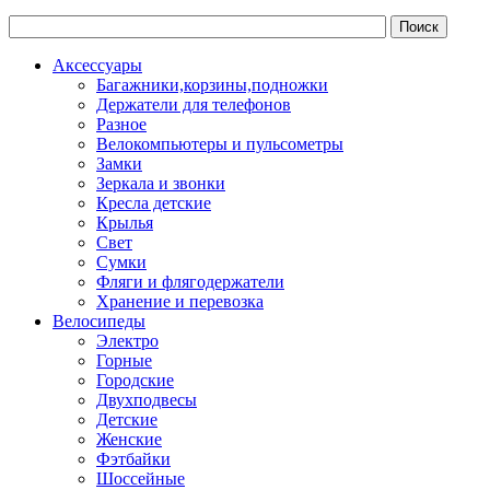
Аксессуары
Багажники,корзины,подножки
Держатели для телефонов
Разное
Велокомпьютеры и пульсометры
Замки
Зеркала и звонки
Кресла детские
Крылья
Свет
Сумки
Фляги и флягодержатели
Хранение и перевозка
Велосипеды
Электро
Горные
Городские
Двухподвесы
Детские
Женские
Фэтбайки
Шоссейные