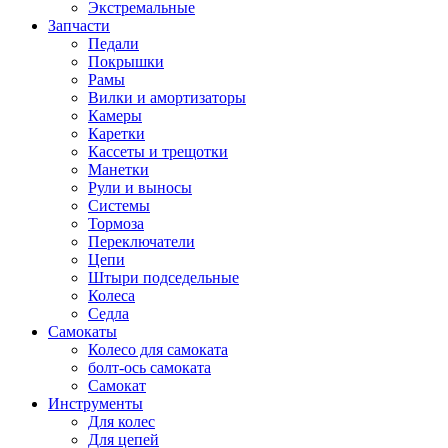
Экстремальные
Запчасти
Педали
Покрышки
Рамы
Вилки и амортизаторы
Камеры
Каретки
Кассеты и трещотки
Манетки
Рули и выносы
Системы
Тормоза
Переключатели
Цепи
Штыри подседельные
Колеса
Седла
Самокаты
Колесо для самоката
болт-ось самоката
Самокат
Инструменты
Для колес
Для цепей