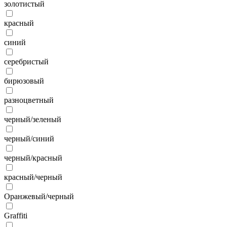
золотистый
красный
синий
серебристый
бирюзовый
разноцветный
черный/зеленый
черный/синий
черный/красный
красный/черный
Оранжевый/черный
Graffiti