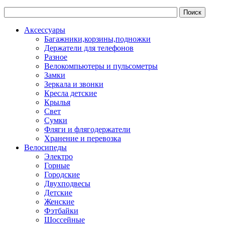
Аксессуары
Багажники,корзины,подножки
Держатели для телефонов
Разное
Велокомпьютеры и пульсометры
Замки
Зеркала и звонки
Кресла детские
Крылья
Свет
Сумки
Фляги и флягодержатели
Хранение и перевозка
Велосипеды
Электро
Горные
Городские
Двухподвесы
Детские
Женские
Фэтбайки
Шоссейные