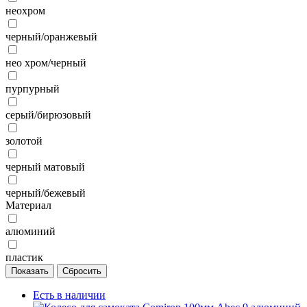
неохром
черный/оранжевый
нео хром/черный
пурпурный
серый/бирюзовый
золотой
черный матовый
черный/бежевый
Материал
алюминий
пластик
Есть в наличии