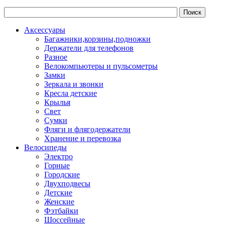
Аксессуары
Багажники,корзины,подножки
Держатели для телефонов
Разное
Велокомпьютеры и пульсометры
Замки
Зеркала и звонки
Кресла детские
Крылья
Свет
Сумки
Фляги и флягодержатели
Хранение и перевозка
Велосипеды
Электро
Горные
Городские
Двухподвесы
Детские
Женские
Фэтбайки
Шоссейные