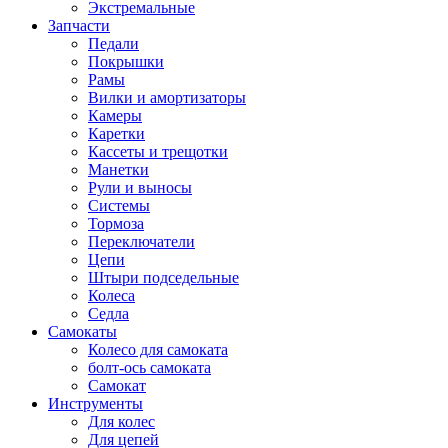
Экстремальные
Запчасти
Педали
Покрышки
Рамы
Вилки и амортизаторы
Камеры
Каретки
Кассеты и трещотки
Манетки
Рули и выносы
Системы
Тормоза
Переключатели
Цепи
Штыри подседельные
Колеса
Седла
Самокаты
Колесо для самоката
болт-ось самоката
Самокат
Инструменты
Для колес
Для цепей