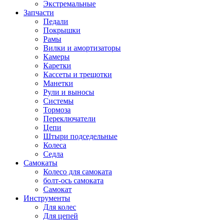
Экстремальные
Запчасти
Педали
Покрышки
Рамы
Вилки и амортизаторы
Камеры
Каретки
Кассеты и трещотки
Манетки
Рули и выносы
Системы
Тормоза
Переключатели
Цепи
Штыри подседельные
Колеса
Седла
Самокаты
Колесо для самоката
болт-ось самоката
Самокат
Инструменты
Для колес
Для цепей