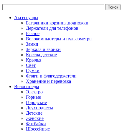
Аксессуары
Багажники,корзины,подножки
Держатели для телефонов
Разное
Велокомпьютеры и пульсометры
Замки
Зеркала и звонки
Кресла детские
Крылья
Свет
Сумки
Фляги и флягодержатели
Хранение и перевозка
Велосипеды
Электро
Горные
Городские
Двухподвесы
Детские
Женские
Фэтбайки
Шоссейные