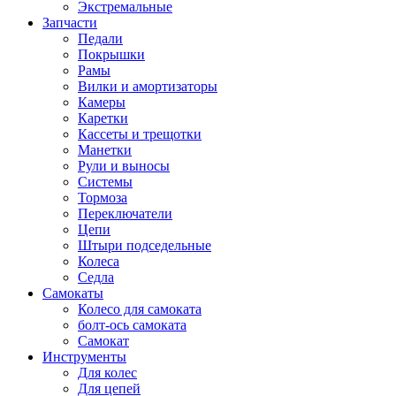
Экстремальные
Запчасти
Педали
Покрышки
Рамы
Вилки и амортизаторы
Камеры
Каретки
Кассеты и трещотки
Манетки
Рули и выносы
Системы
Тормоза
Переключатели
Цепи
Штыри подседельные
Колеса
Седла
Самокаты
Колесо для самоката
болт-ось самоката
Самокат
Инструменты
Для колес
Для цепей