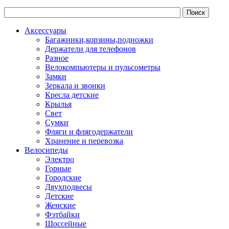
Аксессуары
Багажники,корзины,подножки
Держатели для телефонов
Разное
Велокомпьютеры и пульсометры
Замки
Зеркала и звонки
Кресла детские
Крылья
Свет
Сумки
Фляги и флягодержатели
Хранение и перевозка
Велосипеды
Электро
Горные
Городские
Двухподвесы
Детские
Женские
Фэтбайки
Шоссейные