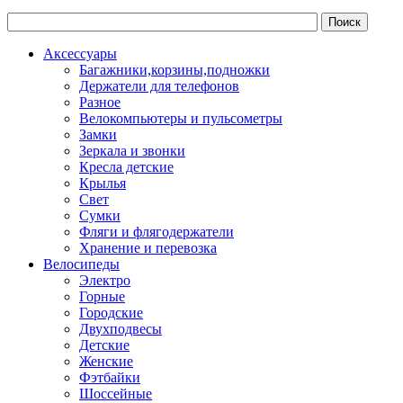
Аксессуары
Багажники,корзины,подножки
Держатели для телефонов
Разное
Велокомпьютеры и пульсометры
Замки
Зеркала и звонки
Кресла детские
Крылья
Свет
Сумки
Фляги и флягодержатели
Хранение и перевозка
Велосипеды
Электро
Горные
Городские
Двухподвесы
Детские
Женские
Фэтбайки
Шоссейные