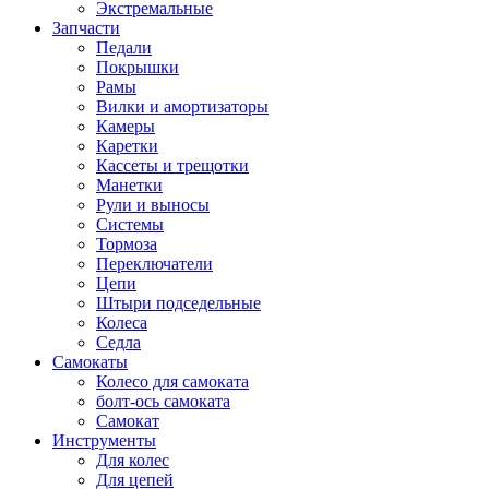
Экстремальные
Запчасти
Педали
Покрышки
Рамы
Вилки и амортизаторы
Камеры
Каретки
Кассеты и трещотки
Манетки
Рули и выносы
Системы
Тормоза
Переключатели
Цепи
Штыри подседельные
Колеса
Седла
Самокаты
Колесо для самоката
болт-ось самоката
Самокат
Инструменты
Для колес
Для цепей