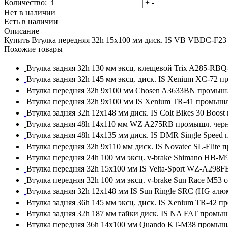
Количество:
+
-
Нет в наличии
Есть в наличии
Описание
Купить Втулка передняя 32h 15x100 мм диск. IS VB VBDC-F23
Похожие товары
Втулка задняя 32h 130 мм эксц. клещевой Trix A285-RB
Втулка задняя 32h 145 мм эксц. диск. IS Xenium XC-72 
Втулка передняя 32h 9x100 мм Chosen A3633BN промыш
Втулка передняя 32h 9x100 мм IS Xenium TR-41 промыш
Втулка задняя 32h 12x148 мм диск. IS Colt Bikes 30 Boo
Втулка задняя 48h 14x110 мм WZ A275RB промышл. чер
Втулка задняя 48h 14x135 мм диск. IS DMR Single Spee
Втулка передняя 32h 9x110 мм диск. IS Novatec SL-Elite
Втулка передняя 24h 100 мм эксц. v-brake Shimano HB-M
Втулка передняя 32h 15x100 мм IS Velta-Sport WZ-A298
Втулка передняя 32h 100 мм эксц. v-brake Sun Race М53 
Втулка задняя 32h 12x148 мм IS Sun Ringle SRC (HG ал
Втулка задняя 36h 145 мм эксц. диск. IS Xenium TR-42 
Втулка задняя 32h 187 мм гайки диск. IS NA FAT промы
Втулка передняя 36h 14x100 мм Quando KT-M38 промыш