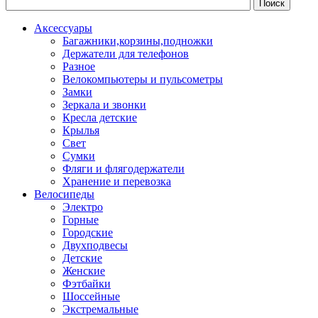
Аксессуары
Багажники,корзины,подножки
Держатели для телефонов
Разное
Велокомпьютеры и пульсометры
Замки
Зеркала и звонки
Кресла детские
Крылья
Свет
Сумки
Фляги и флягодержатели
Хранение и перевозка
Велосипеды
Электро
Горные
Городские
Двухподвесы
Детские
Женские
Фэтбайки
Шоссейные
Экстремальные