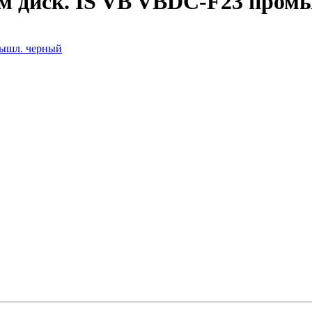
мм диск. IS VB VBDC-F23 про