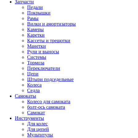
Запчасти
Педали
Покрышки
Рамы
Вилки и амортизаторы
Камеры
Каретки
Кассеты и трещотки
Манетки
Рули и выносы
Системы
Тормоза
Переключатели
Цепи
Штыри подседельные
Колеса
Седла
Самокаты
Колесо для самоката
болт-ось самоката
Самокат
Инструменты
Для колес
Для цепей
Мультитулы