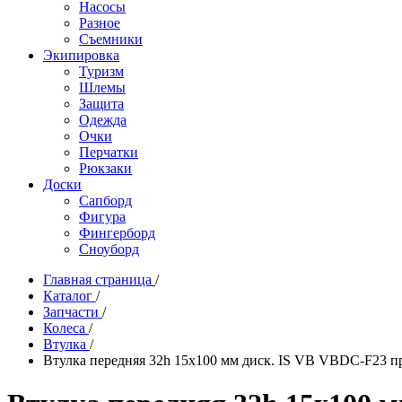
Насосы
Разное
Съемники
Экипировка
Туризм
Шлемы
Защита
Одежда
Очки
Перчатки
Рюкзаки
Доски
Сапборд
Фигура
Фингерборд
Сноуборд
Главная страница
/
Каталог
/
Запчасти
/
Колеса
/
Втулка
/
Втулка передняя 32h 15x100 мм диск. IS VB VBDC-F23 