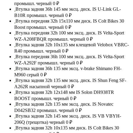
промышл. черный
0 ₽
Втулка задняя 36h 145 мм эксц. диск. IS U-Link GL-
B10R промышл. черный
0 ₽
Втулка передняя 32h 15x110 мм диск. IS Colt Bikes 30
Boost промышл. черный
0 ₽
Втулка передняя 32h 100 мм эксц. диск. IS Velta-Sport
WZ-A208FBQR промышл. черный
0 ₽
Втулка задняя 32h 10x135 мм клещевой Velobox VBRC-
R40 промышл. черный
0 ₽
Втулка передняя 36h 100 мм эксц. диск. IS Velta-Sport
WZ-A292F промышл. черный
0 ₽
Втулка задняя 36h 135 мм эксц. v-brake Shimano FH-
M960 серый
0 ₽
Втулка задняя 32h 135 мм эксц. диск. IS Shun Feng SF-
A262R насыпной черный
0 ₽
Втулка задняя 32h 12x148 мм IS Solon DH938TR
BOOST промышл. черный
0 ₽
Втулка задняя 32h 135 мм эксц. диск. IS Novatec
D042SB32 промышл. черный
0 ₽
Втулка задняя 32h 145 мм эксц. диск. IS VB VBYH-
206Q (трещотка) черный
0 ₽
Втулка задняя 32h 10x135 мм диск. IS Colt Bikes 30