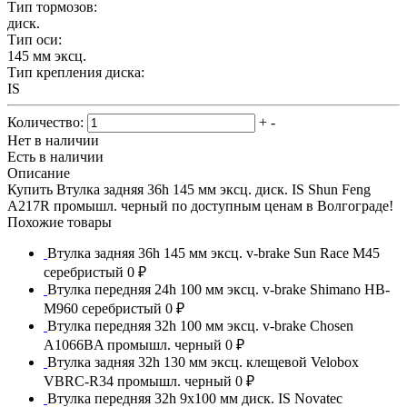
Тип тормозов:
диск.
Тип оси:
145 мм эксц.
Тип крепления диска:
IS
Количество:
+
-
Нет в наличии
Есть в наличии
Описание
Купить Втулка задняя 36h 145 мм эксц. диск. IS Shun Feng
A217R промышл. черный по доступным ценам в Волгограде!
Похожие товары
Втулка задняя 36h 145 мм эксц. v-brake Sun Race M45
серебристый
0 ₽
Втулка передняя 24h 100 мм эксц. v-brake Shimano HB-
M960 серебристый
0 ₽
Втулка передняя 32h 100 мм эксц. v-brake Chosen
A1066BA промышл. черный
0 ₽
Втулка задняя 32h 130 мм эксц. клещевой Velobox
VBRC-R34 промышл. черный
0 ₽
Втулка передняя 32h 9x100 мм диск. IS Novatec