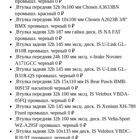
промышл. черный
0 ₽
Втулка передняя 32h 9x100 мм Chosen A3633BN
промышл. красный
0 ₽
Втулка передняя 36h 10x100 мм Chosen A2023B 3/8"
BMX промышл. черный
0 ₽
Втулка задняя 32h 187 мм гайки диск. IS NA FAT
промышл. черный
0 ₽
Втулка задняя 32h 145 мм эксц. диск. IS U-Link GL-
B10R промышл. черный
0 ₽
Втулка передняя 24h 100 мм эксц. v-brake Novatec
A171GCC черный
0 ₽
Втулка задняя 32h 145 мм эксц. диск. IS U-Link GL-
B31R-QS промышл. черный
0 ₽
Втулка передняя 32h 15x110 мм IS Bear Pawls BMB-
00915F насыпной черный
0 ₽
Втулка передняя 32h 100 мм эксц. IS Velobox VBDA-
05FQ промышл. черный
0 ₽
Втулка задняя 32h 145 мм эксц. диск. IS Xenium XH-789
Fixed промышл. черный
0 ₽
Втулка передняя 32h 100 мм эксц. диск. IS Velta-Sport
WZ-A295F промышл. черный
0 ₽
Втулка задняя 32h 10x135 мм диск. IS Velobox VBDC-
R20 9T промышл. черный
0 ₽