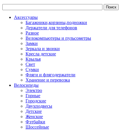
Аксессуары
Багажники,корзины,подножки
Держатели для телефонов
Разное
Велокомпьютеры и пульсометры
Замки
Зеркала и звонки
Кресла детские
Крылья
Свет
Сумки
Фляги и флягодержатели
Хранение и перевозка
Велосипеды
Электро
Горные
Городские
Двухподвесы
Детские
Женские
Фэтбайки
Шоссейные