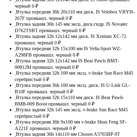
черный
0 ₽
Втулка передняя 36h 20x110 мм диск. IS Velobox VBYH-
267F промышл. черный
0 ₽
Втулка задняя 36h 145 мм эксц. диск.гидр. IS Novatec
D762TSBT промышл. черный
0 ₽
Втулка задняя 32h 12x142 мм диск. IS Xenium XC-72
промышл. черный
0 ₽
Втулка передняя 32h 15x100 мм IS Velta-Sport WZ-
A298FB промышл. черный
0 ₽
Втулка задняя 32h 12x142 мм IS Bear Pawls BMT-
00812M промышл. черный
0 ₽
Втулка передняя 32h 100 мм эксц. v-brake Sun Race M45
серебристый
0 ₽
Втулка передняя 36h 100 мм эксц. диск. IS U-Link GL-
B10F промышл. черный
0 ₽
Втулка передняя 32h 15x110 мм диск. IS Bear Pawls
BMB-009 Boost промышл. черный
0 ₽
Втулка задняя 32h 145 мм эксц. v-brake Sun Race M45
серебристый
0 ₽
Втулка передняя 36h 9x100 мм v-brake Shun Feng SF-
A221F промышл. черный
0 ₽
Втулка задняя 36h 14x110 мм Chosen A5765BP-9T