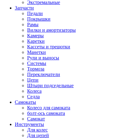
Экстремальные
Запчасти
Педали
Покрышки
Рамы
Вилки и амортизаторы
Камеры
Каретки
Кассеты и трещотки
Манетки
Рули и выносы
Системы
Тормоза
Переключатели
Цепи
Штыри подседельные
Колеса
Седла
Самокаты
Колесо для самоката
болт-ось самоката
Самокат
Инструменты
Для колес
Для цепей