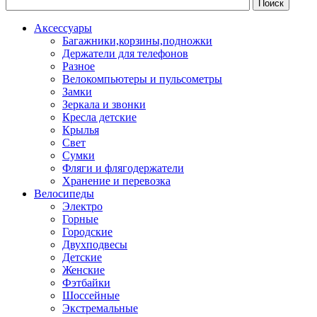
Аксессуары
Багажники,корзины,подножки
Держатели для телефонов
Разное
Велокомпьютеры и пульсометры
Замки
Зеркала и звонки
Кресла детские
Крылья
Свет
Сумки
Фляги и флягодержатели
Хранение и перевозка
Велосипеды
Электро
Горные
Городские
Двухподвесы
Детские
Женские
Фэтбайки
Шоссейные
Экстремальные