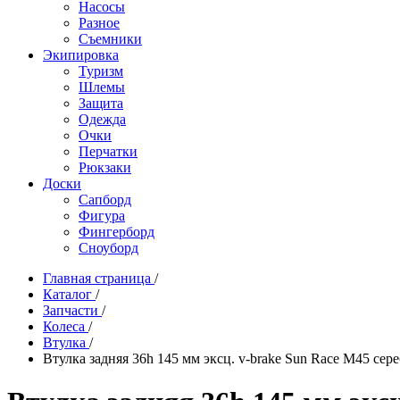
Насосы
Разное
Съемники
Экипировка
Туризм
Шлемы
Защита
Одежда
Очки
Перчатки
Рюкзаки
Доски
Сапборд
Фигура
Фингерборд
Сноуборд
Главная страница
/
Каталог
/
Запчасти
/
Колеса
/
Втулка
/
Втулка задняя 36h 145 мм эксц. v-brake Sun Race M45 сер