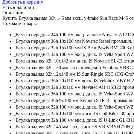
Добавить в корзину
Есть в наличии
Описание
Купить Втулка задняя 36h 145 мм эксц. v-brake Sun Race M45 
Похожие товары
Втулка передняя 24h 100 мм эксц. v-brake Novatec A17
Втулка передняя 36h 10x100 мм Novatec Rebel промышл.
Втулка передняя 32h 15x100 мм IS Bear Pawls BMT-003 
Втулка передняя 32h 100 мм эксц. диск. IS Velta-Sport
Втулка задняя 32h 10x142 мм диск. IS Novatec SL-Elite 
Втулка задняя 32h 130 мм эксц. клещевой Velobox VBR
Втулка задняя 32h 12x148 мм IS Sun Ringle SRC (HG-Cr
Втулка передняя 36h 20x110 мм диск. IS Velobox VBYH
Втулка передняя 32h 20x110 мм Novatec AH41SB20 про
Втулка передняя 36h 100 мм эксц. диск. IS Velta-Spor
Втулка передняя 36h 9x100 мм Xenium STR-31 промышл.
Втулка передняя 32h 100 мм эксц. диск. IS Velta-Sport
Втулка передняя 32h 10x100 мм диск. IS Colt Bikes 30 п
Втулка передняя 32h 100 мм эксц. диск. IS U-Link GL-
Втулка задняя 32h 145 мм эксц. диск. IS VB VBYH-206Q
Втулка задняя 36h 145 мм эксц. диск. IS U-Link GL-B10