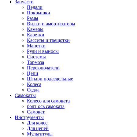
Запчасти
Педали
Покрышки
Рамы
Вилки и амортизаторы
Камеры
Каретки
Кассеты и трещотки
Манетки
Рули и выносы
Системы
Тормоза
Переключатели
Цепи
Штыри подседельные
Колеса
Седла
Самокаты
Колесо для самоката
болт-ось самоката
Самокат
Инструменты
Для колес
Для цепей
Мультитулы