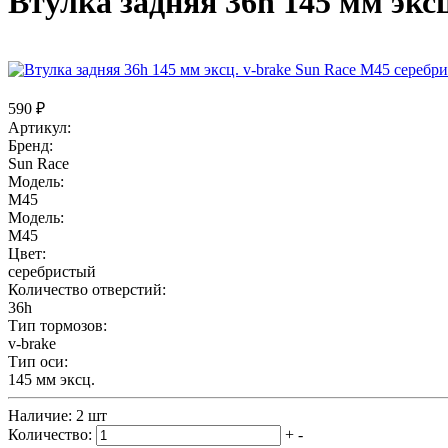
Втулка задняя 36h 145 мм экс
590 ₽
Артикул:
Бренд:
Sun Race
Модель:
M45
Модель:
M45
Цвет:
серебристый
Количество отверстий:
36h
Тип тормозов:
v-brake
Тип оси:
145 мм эксц.
Наличие:
2 шт
Количество:
+
-