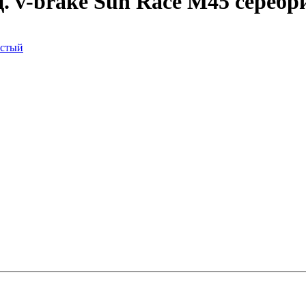
ц. v-brake Sun Race M45 сереб