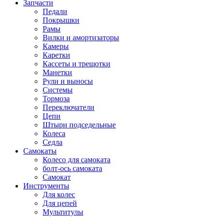
Запчасти
Педали
Покрышки
Рамы
Вилки и амортизаторы
Камеры
Каретки
Кассеты и трещотки
Манетки
Рули и выносы
Системы
Тормоза
Переключатели
Цепи
Штыри подседельные
Колеса
Седла
Самокаты
Колесо для самоката
болт-ось самоката
Самокат
Инструменты
Для колес
Для цепей
Мультитулы