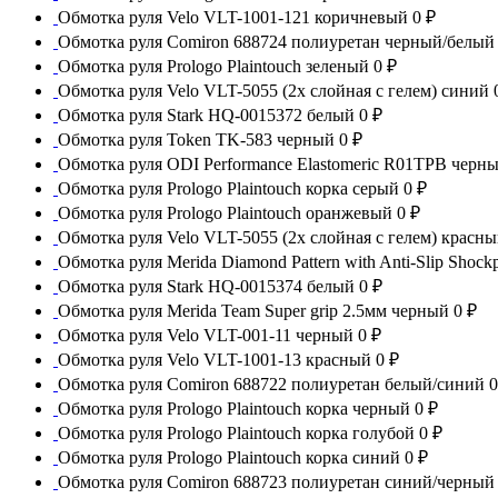
Обмотка руля Velo VLT-1001-121 коричневый
0 ₽
Обмотка руля Comiron 688724 полиуретан черный/белы
Обмотка руля Prologo Plaintouch зеленый
0 ₽
Обмотка руля Velo VLT-5055 (2х слойная с гелем) синий
Обмотка руля Stark HQ-0015372 белый
0 ₽
Обмотка руля Token TK-583 черный
0 ₽
Обмотка руля ODI Performance Elastomeric R01TPB черн
Обмотка руля Prologo Plaintouch корка серый
0 ₽
Обмотка руля Prologo Plaintouch оранжевый
0 ₽
Обмотка руля Velo VLT-5055 (2х слойная с гелем) красн
Обмотка руля Merida Diamond Pattern with Anti-Slip Shoc
Обмотка руля Stark HQ-0015374 белый
0 ₽
Обмотка руля Merida Team Super grip 2.5мм черный
0 ₽
Обмотка руля Velo VLT-001-11 черный
0 ₽
Обмотка руля Velo VLT-1001-13 красный
0 ₽
Обмотка руля Comiron 688722 полиуретан белый/синий
0
Обмотка руля Prologo Plaintouch корка черный
0 ₽
Обмотка руля Prologo Plaintouch корка голубой
0 ₽
Обмотка руля Prologo Plaintouch корка синий
0 ₽
Обмотка руля Comiron 688723 полиуретан синий/черны