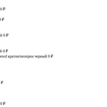
й
0 ₽
0 ₽
ый
0 ₽
ый
0 ₽
kproof кратон/неопрен черный
0 ₽
 ₽
й
0 ₽