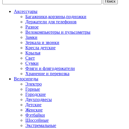
Аксессуары
Багажники,корзины,подножки
Держатели для телефонов
Разное
Велокомпьютеры и пульсометры
Замки
Зеркала и звонки
Кресла детские
Крылья
Свет
Сумки
Фляги и флягодержатели
Хранение и перевозка
Велосипеды
Электро
Горные
Городские
Двухподвесы
Детские
Женские
Фэтбайки
Шоссейные
Экстремальные