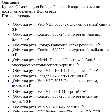
Описание
Купить Обмотка руля Prologo Plaintouch корка желтый по
доступным ценам в Волгограде!
Похожие товары
Обмотка руля Velo VLT-5055 (2х слойная с гелем) синий
0 ₽
Обмотка руля Comiron 688724 полиуретан черный/
белый
0 ₽
Обмотка руля Prologo Plaintouch корка розовый
0 ₽
Обмотка руля Comiron 688722 полиуретан белый/синий
0 ₽
Обмотка руля Merida Diamond Pattern with Anti-Slip
Shockproof кратон/неопрен черный
0 ₽
Обмотка руля Velo VLT-1001-121 коричневый
0 ₽
Обмотка руля Stinger HL-GR28-1 синий
0 ₽
Обмотка руля Velo VLT-5055 (2х слойная с гелем)
черный
0 ₽
Обмотка руля Velo VLT-001-11 черный
0 ₽
Обмотка руля Comiron 688723 полиуретан синий/
черный
0 ₽
Обмотка руля Velo VLT-001-12 белый
0 ₽
Обмотка руля ODI Performance Elastomeric R01TPB