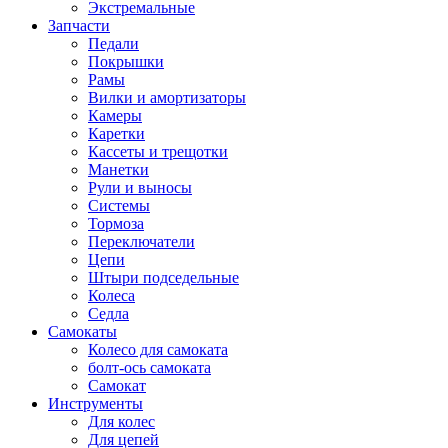
Экстремальные
Запчасти
Педали
Покрышки
Рамы
Вилки и амортизаторы
Камеры
Каретки
Кассеты и трещотки
Манетки
Рули и выносы
Системы
Тормоза
Переключатели
Цепи
Штыри подседельные
Колеса
Седла
Самокаты
Колесо для самоката
болт-ось самоката
Самокат
Инструменты
Для колес
Для цепей