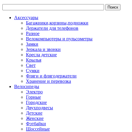
Аксессуары
Багажники,корзины,подножки
Держатели для телефонов
Разное
Велокомпьютеры и пульсометры
Замки
Зеркала и звонки
Кресла детские
Крылья
Свет
Сумки
Фляги и флягодержатели
Хранение и перевозка
Велосипеды
Электро
Горные
Городские
Двухподвесы
Детские
Женские
Фэтбайки
Шоссейные