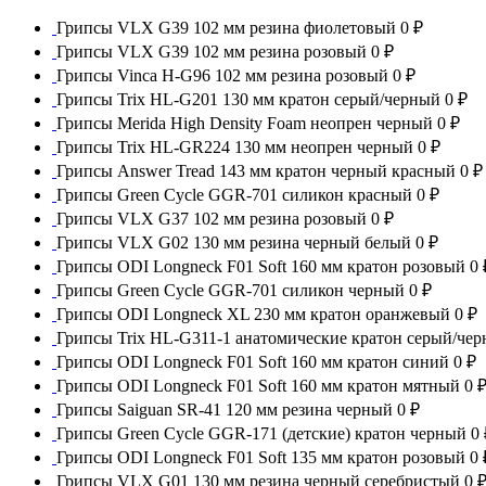
Грипсы VLX G39 102 мм резина фиолетовый
0 ₽
Грипсы VLX G39 102 мм резина розовый
0 ₽
Грипсы Vinca H-G96 102 мм резина розовый
0 ₽
Грипсы Trix HL-G201 130 мм кратон серый/черный
0 ₽
Грипсы Merida High Density Foam неопрен черный
0 ₽
Грипсы Trix HL-GR224 130 мм неопрен черный
0 ₽
Грипсы Answer Tread 143 мм кратон черный красный
0 ₽
Грипсы Green Cycle GGR-701 силикон красный
0 ₽
Грипсы VLX G37 102 мм резина розовый
0 ₽
Грипсы VLX G02 130 мм резина черный белый
0 ₽
Грипсы ODI Longneck F01 Soft 160 мм кратон розовый
0 
Грипсы Green Cycle GGR-701 силикон черный
0 ₽
Грипсы ODI Longneck XL 230 мм кратон оранжевый
0 ₽
Грипсы Trix HL-G311-1 анатомические кратон серый/че
Грипсы ODI Longneck F01 Soft 160 мм кратон синий
0 ₽
Грипсы ODI Longneck F01 Soft 160 мм кратон мятный
0 
Грипсы Saiguan SR-41 120 мм резина черный
0 ₽
Грипсы Green Cycle GGR-171 (детские) кратон черный
0 
Грипсы ODI Longneck F01 Soft 135 мм кратон розовый
0 
Грипсы VLX G01 130 мм резина черный серебристый
0 