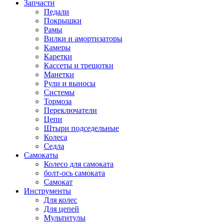
Запчасти
Педали
Покрышки
Рамы
Вилки и амортизаторы
Камеры
Каретки
Кассеты и трещотки
Манетки
Рули и выносы
Системы
Тормоза
Переключатели
Цепи
Штыри подседельные
Колеса
Седла
Самокаты
Колесо для самоката
болт-ось самоката
Самокат
Инструменты
Для колес
Для цепей
Мультитулы