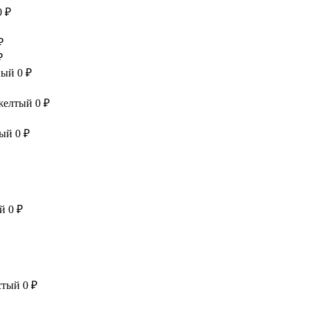
0 ₽
₽
₽
сный
0 ₽
 желтый
0 ₽
вый
0 ₽
ый
0 ₽
стый
0 ₽