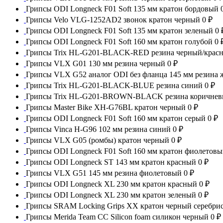
Грипсы ODI Longneck F01 Soft 135 мм кратон бордовый
Грипсы Velo VLG-1252AD2 звонок кратон черный
0 ₽
Грипсы ODI Longneck F01 Soft 135 мм кратон зеленый
0 
Грипсы ODI Longneck F01 Soft 160 мм кратон голубой
0 
Грипсы Trix HL-G201-BLACK-RED резина черный/кра
Грипсы VLX G01 130 мм резина черный
0 ₽
Грипсы VLX G52 аналог ODI без фланца 145 мм резина
Грипсы Trix HL-G201-BLACK-BLUE резина синий
0 ₽
Грипсы Trix HL-G201-BROWN-BLACK резина коричне
Грипсы Master Bike XH-G76BL кратон черный
0 ₽
Грипсы ODI Longneck F01 Soft 160 мм кратон серый
0 ₽
Грипсы Vinca H-G96 102 мм резина синий
0 ₽
Грипсы VLX G05 (ромбы) кратон черный
0 ₽
Грипсы ODI Longneck F01 Soft 160 мм кратон фиолетов
Грипсы ODI Longneck ST 143 мм кратон красный
0 ₽
Грипсы VLX G51 145 мм резина фиолетовый
0 ₽
Грипсы ODI Longneck XL 230 мм кратон красный
0 ₽
Грипсы ODI Longneck XL 230 мм кратон зеленый
0 ₽
Грипсы SRAM Locking Grips XX кратон черный серебри
Грипсы Merida Team CC Silicon foam силикон черный
0 ₽