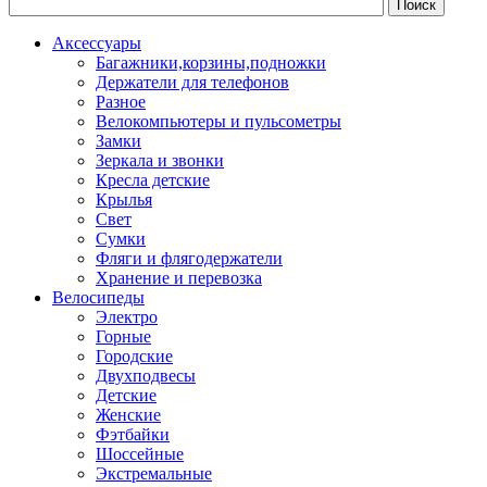
Аксессуары
Багажники,корзины,подножки
Держатели для телефонов
Разное
Велокомпьютеры и пульсометры
Замки
Зеркала и звонки
Кресла детские
Крылья
Свет
Сумки
Фляги и флягодержатели
Хранение и перевозка
Велосипеды
Электро
Горные
Городские
Двухподвесы
Детские
Женские
Фэтбайки
Шоссейные
Экстремальные