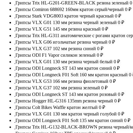
Грипсы Trix HL-G201-GREEN-BLACK резина зеленый
0
Грипсы Comiron 688692 160мм кратон серый/черный
0 ₽
Грипсы Stark VDG8003 кратон черный красный
0 ₽
Грипсы VLX G01 130 мм резина черный зеленый
0 ₽
Грипсы VLX G51 145 мм резина красный
0 ₽
Грипсы Trix HL-G311 анатомические с рогами кратон с
Грипсы VLX G06 игольчатые резина черный
0 ₽
Грипсы VLX G37 102 мм резина синий
0 ₽
Грипсы ODI F1 Vapor силикон зеленый
0 ₽
Грипсы VLX G01 130 мм резина черный белый
0 ₽
Грипсы ODI Longneck ST 143 мм кратон синий
0 ₽
Грипсы ODI Longneck F01 Soft 160 мм кратон красный
0 
Грипсы VLX G53 166 мм резина фиолетовый
0 ₽
Грипсы VLX G37 102 мм резина зеленый
0 ₽
Грипсы ODI Longneck ST 143 мм кратон розовый
0 ₽
Грипсы Hogger HL-G316 135mm резина черный
0 ₽
Грипсы Colt Bikes Waffle кратон желтый
0 ₽
Грипсы VLX G01 130 мм кратон черный голубой
0 ₽
Грипсы ODI Longneck F01 Soft 135 мм кратон синий
0 ₽
Грипсы Trix HL-G132-BLACK-BROWN резина черный/