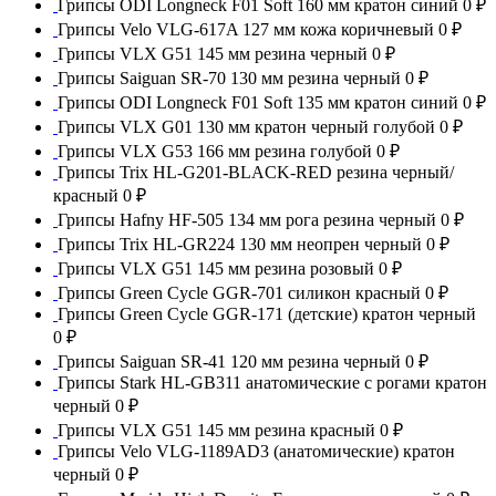
Грипсы ODI Longneck F01 Soft 160 мм кратон синий
0 ₽
Грипсы Velo VLG-617A 127 мм кожа коричневый
0 ₽
Грипсы VLX G51 145 мм резина черный
0 ₽
Грипсы Saiguan SR-70 130 мм резина черный
0 ₽
Грипсы ODI Longneck F01 Soft 135 мм кратон синий
0 ₽
Грипсы VLX G01 130 мм кратон черный голубой
0 ₽
Грипсы VLX G53 166 мм резина голубой
0 ₽
Грипсы Trix HL-G201-BLACK-RED резина черный/
красный
0 ₽
Грипсы Hafny HF-505 134 мм рога резина черный
0 ₽
Грипсы Trix HL-GR224 130 мм неопрен черный
0 ₽
Грипсы VLX G51 145 мм резина розовый
0 ₽
Грипсы Green Cycle GGR-701 силикон красный
0 ₽
Грипсы Green Cycle GGR-171 (детские) кратон черный
0 ₽
Грипсы Saiguan SR-41 120 мм резина черный
0 ₽
Грипсы Stark HL-GB311 анатомические с рогами кратон
черный
0 ₽
Грипсы VLX G51 145 мм резина красный
0 ₽
Грипсы Velo VLG-1189AD3 (анатомические) кратон
черный
0 ₽