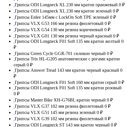
Грипсы ODI Longneck XL 230 мм кратон оранжевый
0 ₽
Грипсы ODI Longneck XL 230 мм кратон зеленый
0 ₽
Грипсы Enlee 145мм с LockOn Soft TPE зеленый
0 ₽
Грипсы VLX G53 166 мм резина фиолетовый
0 ₽
Грипсы VLX G54 130 мм резина коричневый
0 ₽
Грипсы VLX G01 130 мм резина черный красный
0 ₽
Грипсы ODI Longneck F01 Soft 135 мм кратон желтый
0
₽
Грипсы Green Cycle GGR-701 силикон черный
0 ₽
Грипсы Trix HL-G205 анатомические с рогами кратон
серый
0 ₽
Грипсы Answer Tread 143 мм кратон черный красный
0
₽
Грипсы ODI Longneck F01 Soft 160 мм кратон серый
0 ₽
Грипсы ODI Longneck F01 Soft 135 мм кратон розовый
0 ₽
Грипсы Master Bike XH-G76BL кратон черный
0 ₽
Грипсы VLX G37 102 мм резина фиолетовый
0 ₽
Грипсы VLX G51 145 мм резина зеленый
0 ₽
Грипсы VLX G39 102 мм резина фиолетовый
0 ₽
Грипсы ODI Longneck ST 143 мм кратон черный
0 ₽