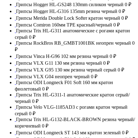
Грипсы Hogger HL-GS248 130mm силикон черный
0 ₽
Грипсы Hogger HL-G316 135mm резина черный
0 ₽
Грипсы Merida Double Lock Softer кратон черный
0 ₽
Грипсы Comiron 160мм TPE красный/черный
0 ₽
Грипсы Trix HL-G311 анатомические с рогами кратон
серый
0 ₽
Грипсы RockBros RB_GMBT1001BK неопрен черный
0
₽
Грипсы Vinca H-G96 102 мм резина черный
0 ₽
Грипсы VLX G11 130 мм резина черный
0 ₽
Грипсы VLX G95 130 мм резина черный серый
0 ₽
Грипсы VLX G04 неопрен черный
0 ₽
Грипсы ODI Longneck F01 Soft 160 мм кратон
фиолетовый
0 ₽
Грипсы Trix HL-G311-1 анатомические кратон серый/
черный
0 ₽
Грипсы Velo VLG-1185AD3 с рогами кратон черный
серый
0 ₽
Грипсы Trix HL-G132-BLACK-BROWN резина черный/
коричневый
0 ₽
Грипсы ODI Longneck ST 143 мм кратон зеленый
0 ₽