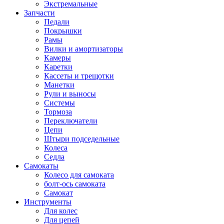
Экстремальные
Запчасти
Педали
Покрышки
Рамы
Вилки и амортизаторы
Камеры
Каретки
Кассеты и трещотки
Манетки
Рули и выносы
Системы
Тормоза
Переключатели
Цепи
Штыри подседельные
Колеса
Седла
Самокаты
Колесо для самоката
болт-ось самоката
Самокат
Инструменты
Для колес
Для цепей