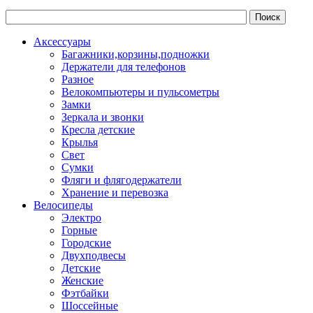
Аксессуары
Багажники,корзины,подножки
Держатели для телефонов
Разное
Велокомпьютеры и пульсометры
Замки
Зеркала и звонки
Кресла детские
Крылья
Свет
Сумки
Фляги и флягодержатели
Хранение и перевозка
Велосипеды
Электро
Горные
Городские
Двухподвесы
Детские
Женские
Фэтбайки
Шоссейные