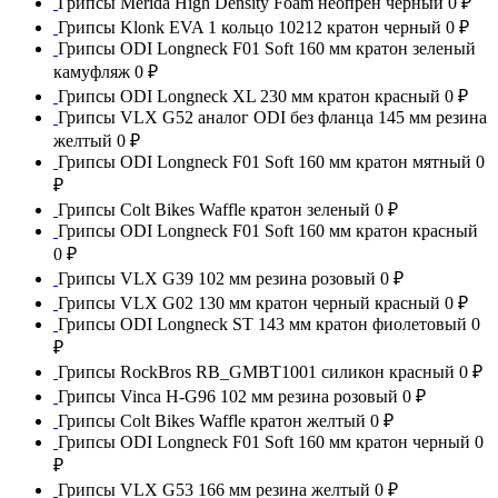
Грипсы Merida High Density Foam неопрен черный
0 ₽
Грипсы Klonk EVA 1 кольцо 10212 кратон черный
0 ₽
Грипсы ODI Longneck F01 Soft 160 мм кратон зеленый
камуфляж
0 ₽
Грипсы ODI Longneck XL 230 мм кратон красный
0 ₽
Грипсы VLX G52 аналог ODI без фланца 145 мм резина
желтый
0 ₽
Грипсы ODI Longneck F01 Soft 160 мм кратон мятный
0
₽
Грипсы Colt Bikes Waffle кратон зеленый
0 ₽
Грипсы ODI Longneck F01 Soft 160 мм кратон красный
0 ₽
Грипсы VLX G39 102 мм резина розовый
0 ₽
Грипсы VLX G02 130 мм кратон черный красный
0 ₽
Грипсы ODI Longneck ST 143 мм кратон фиолетовый
0
₽
Грипсы RockBros RB_GMBT1001 силикон красный
0 ₽
Грипсы Vinca H-G96 102 мм резина розовый
0 ₽
Грипсы Colt Bikes Waffle кратон желтый
0 ₽
Грипсы ODI Longneck F01 Soft 160 мм кратон черный
0
₽
Грипсы VLX G53 166 мм резина желтый
0 ₽