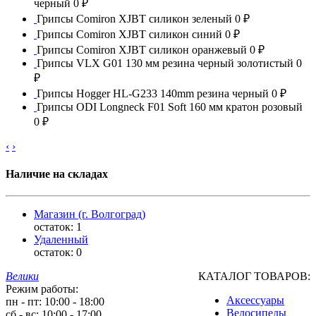
черный
0 ₽
Грипсы Comiron XJBT силикон зеленый
0 ₽
Грипсы Comiron XJBT силикон синий
0 ₽
Грипсы Comiron XJBT силикон оранжевый
0 ₽
Грипсы VLX G01 130 мм резина черный золотистый
0
₽
Грипсы Hogger HL-G233 140mm резина черный
0 ₽
Грипсы ODI Longneck F01 Soft 160 мм кратон розовый
0 ₽
‹
›
Наличие на складах
Магазин (г. Волгоград)
остаток:
1
Удаленный
остаток:
0
Велики
КАТАЛОГ ТОВАРОВ:
Режим работы:
Аксессуары
пн - пт: 10:00 - 18:00
Велосипеды
сб - вс: 10:00 - 17:00