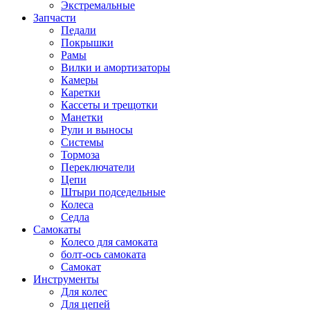
Экстремальные
Запчасти
Педали
Покрышки
Рамы
Вилки и амортизаторы
Камеры
Каретки
Кассеты и трещотки
Манетки
Рули и выносы
Системы
Тормоза
Переключатели
Цепи
Штыри подседельные
Колеса
Седла
Самокаты
Колесо для самоката
болт-ось самоката
Самокат
Инструменты
Для колес
Для цепей