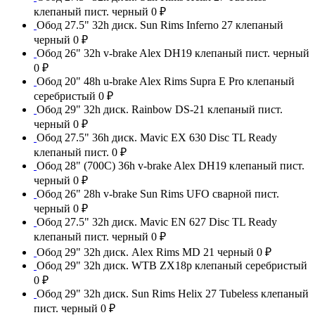
клепаный пист. черный
0 ₽
Обод 27.5" 32h диск. Sun Rims Inferno 27 клепаный
черный
0 ₽
Обод 26" 32h v-brake Alex DH19 клепаный пист. черный
0 ₽
Обод 20" 48h u-brake Alex Rims Supra E Pro клепаный
серебристый
0 ₽
Обод 29" 32h диск. Rainbow DS-21 клепаный пист.
черный
0 ₽
Обод 27.5" 36h диск. Mavic EX 630 Disc TL Ready
клепаный пист.
0 ₽
Обод 28" (700С) 36h v-brake Alex DH19 клепаный пист.
черный
0 ₽
Обод 26" 28h v-brake Sun Rims UFO сварной пист.
черный
0 ₽
Обод 27.5" 32h диск. Mavic EN 627 Disc TL Ready
клепаный пист. черный
0 ₽
Обод 29" 32h диск. Alex Rims MD 21 черный
0 ₽
Обод 29" 32h диск. WTB ZX18p клепаный серебристый
0 ₽
Обод 29" 32h диск. Sun Rims Helix 27 Tubeless клепаный
пист. черный
0 ₽