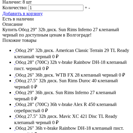
Наличие:
8 шт
Количество:
+
-
Добавить в корзину
Есть в наличии
Описание
Купить Обод 29" 32h диск. Sun Rims Inferno 27 клепаный
черный по доступным ценам в Волгограде!
Похожие товары
Обод 29" 32h диск. American Classic Terrain 29 TL Ready
клепаный черный
0 ₽
Обод 28" (700С) 32h v-brake Rainbow DH-18 клепаный
пист. черный
0 ₽
Обод 26" 36h диск. WTB FX 28 клепаный черный
0 ₽
Обод 27.5" 32h диск. Sun Rims Duroc 40 клепаный
черный
0 ₽
Обод 29" 36h диск. Sun Rims Inferno 27 клепаный
черный
0 ₽
Обод 28" (700С) 36h v-brake Alex R 450 клепаный
серебристый
0 ₽
Обод 27.5" 32h диск. Mavic XC 421 Disc TL Ready
клепаный черный
0 ₽
Обод 26" 36h v-brake Rainbow DH-18 клепаный пист.