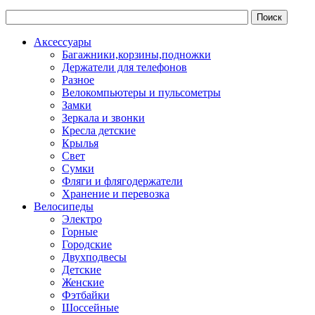
Аксессуары
Багажники,корзины,подножки
Держатели для телефонов
Разное
Велокомпьютеры и пульсометры
Замки
Зеркала и звонки
Кресла детские
Крылья
Свет
Сумки
Фляги и флягодержатели
Хранение и перевозка
Велосипеды
Электро
Горные
Городские
Двухподвесы
Детские
Женские
Фэтбайки
Шоссейные