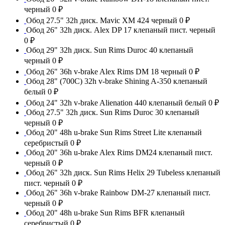
черный
0 ₽
Обод 27.5" 32h диск. Mavic XM 424 черный
0 ₽
Обод 26" 32h диск. Alex DP 17 клепаный пист. черный
0 ₽
Обод 29" 32h диск. Sun Rims Duroc 40 клепаный
черный
0 ₽
Обод 26" 36h v-brake Alex Rims DM 18 черный
0 ₽
Обод 28" (700С) 32h v-brake Shining A-350 клепаный
белый
0 ₽
Обод 24" 32h v-brake Alienation 440 клепаный белый
0 ₽
Обод 27.5" 32h диск. Sun Rims Duroc 30 клепаный
черный
0 ₽
Обод 20" 48h u-brake Sun Rims Street Lite клепаный
серебристый
0 ₽
Обод 20" 36h u-brake Alex Rims DM24 клепаный пист.
черный
0 ₽
Обод 26" 32h диск. Sun Rims Helix 29 Tubeless клепаный
пист. черный
0 ₽
Обод 26" 36h v-brake Rainbow DM-27 клепаный пист.
черный
0 ₽
Обод 20" 48h u-brake Sun Rims BFR клепаный
серебристый
0 ₽