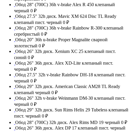
Обод 28" (700С) 36h v-brake Alex R 450 клепаный
черный
0 ₽
Обод 27.5" 32h диск. Mavic XM 624 Disc TL Ready
клепаный пист. черный
0 ₽
Обод 28" (700С) 36h v-brake Rainbow R-300 клепаный
серебристый
0 ₽
Обод 20" 36h u-brake Proper Magnalite сварной
золотистый
0 ₽
Обод 26" 32h диск. Xenium XC 25 клепаный пист.
синий
0 ₽
Обод 26" 36h диск. Alex XD-Lite клепаный пист.
черный
0 ₽
Обод 27.5" 32h v-brake Rainbow DH-18 клепаный пист.
черный
0 ₽
Обод 29" 32h диск. American Classic AM28 TL Ready
клепаный черный
0 ₽
Обод 26" 32h v-brake Weinmann DM-30 клепаный пист.
черный
0 ₽
Обод 29" 32h диск. Sun Rims Helix 29 Tubeless клепаный
пист. черный
0 ₽
Обод 28" (700С) 32h диск. Alex Rims MD 19 черный
0 ₽
Обод 26" 36h диск. Alex DP 17 клепаный пист. черный