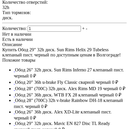
Количество отверстий:
32h
Тип тормозов:
диск.
Количество:
+
-
Нет в наличии
Есть в наличии
Описание
Купить Обод 29" 32h диск. Sun Rims Helix 29 Tubeless
клепаный пист. черный по доступным ценам в Волгограде!
Похожие товары
Обод 26" 32h диск. Sun Rims Inferno 27 клепаный пист.
черный
0 ₽
Обод 20" 36h u-brake Fly Classic сварной черный
0 ₽
Обод 28" (700С) 32h диск. Alex Rims MD 19 черный
0 ₽
Обод 26" 36h диск. WTB FX 28 клепаный черный
0 ₽
Обод 28" (700С) 32h v-brake Rainbow DH-18 клепаный
пист. черный
0 ₽
Обод 26" 36h диск. Alex XD-Lite клепаный пист.
черный
0 ₽
Обод 29" 32h диск. Mavic EN 827 Disc TL Ready