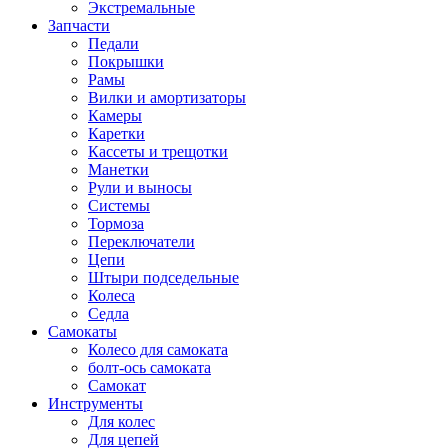
Экстремальные
Запчасти
Педали
Покрышки
Рамы
Вилки и амортизаторы
Камеры
Каретки
Кассеты и трещотки
Манетки
Рули и выносы
Системы
Тормоза
Переключатели
Цепи
Штыри подседельные
Колеса
Седла
Самокаты
Колесо для самоката
болт-ось самоката
Самокат
Инструменты
Для колес
Для цепей