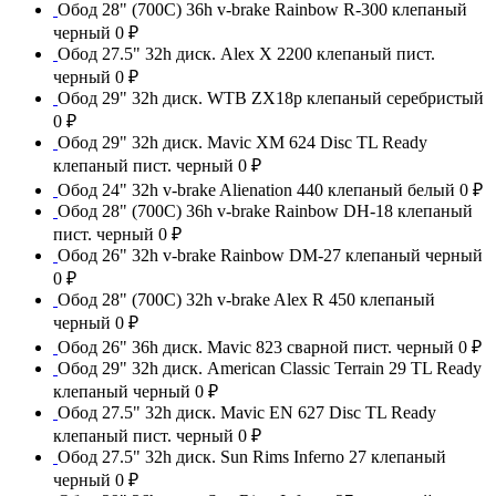
Обод 28" (700С) 36h v-brake Rainbow R-300 клепаный
черный
0 ₽
Обод 27.5" 32h диск. Alex X 2200 клепаный пист.
черный
0 ₽
Обод 29" 32h диск. WTB ZX18p клепаный серебристый
0 ₽
Обод 29" 32h диск. Mavic XM 624 Disc TL Ready
клепаный пист. черный
0 ₽
Обод 24" 32h v-brake Alienation 440 клепаный белый
0 ₽
Обод 28" (700С) 36h v-brake Rainbow DH-18 клепаный
пист. черный
0 ₽
Обод 26" 32h v-brake Rainbow DM-27 клепаный черный
0 ₽
Обод 28" (700С) 32h v-brake Alex R 450 клепаный
черный
0 ₽
Обод 26" 36h диск. Mavic 823 сварной пист. черный
0 ₽
Обод 29" 32h диск. American Classic Terrain 29 TL Ready
клепаный черный
0 ₽
Обод 27.5" 32h диск. Mavic EN 627 Disc TL Ready
клепаный пист. черный
0 ₽
Обод 27.5" 32h диск. Sun Rims Inferno 27 клепаный
черный
0 ₽