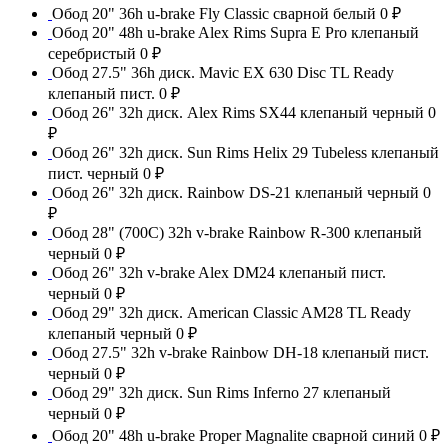
Обод 20" 36h u-brake Fly Classic сварной белый
0 ₽
Обод 20" 48h u-brake Alex Rims Supra E Pro клепаный
серебристый
0 ₽
Обод 27.5" 36h диск. Mavic EX 630 Disc TL Ready
клепаный пист.
0 ₽
Обод 26" 32h диск. Alex Rims SX44 клепаный черный
0
₽
Обод 26" 32h диск. Sun Rims Helix 29 Tubeless клепаный
пист. черный
0 ₽
Обод 26" 32h диск. Rainbow DS-21 клепаный черный
0
₽
Обод 28" (700С) 32h v-brake Rainbow R-300 клепаный
черный
0 ₽
Обод 26" 32h v-brake Alex DM24 клепаный пист.
черный
0 ₽
Обод 29" 32h диск. American Classic AM28 TL Ready
клепаный черный
0 ₽
Обод 27.5" 32h v-brake Rainbow DH-18 клепаный пист.
черный
0 ₽
Обод 29" 32h диск. Sun Rims Inferno 27 клепаный
черный
0 ₽
Обод 20" 48h u-brake Proper Magnalite сварной синий
0 ₽