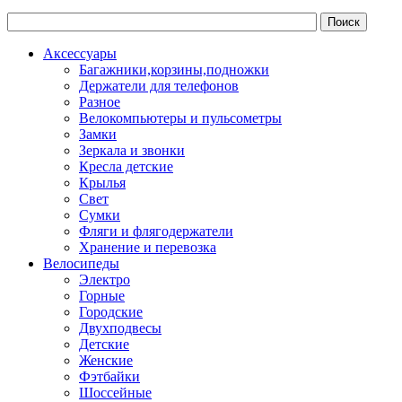
Аксессуары
Багажники,корзины,подножки
Держатели для телефонов
Разное
Велокомпьютеры и пульсометры
Замки
Зеркала и звонки
Кресла детские
Крылья
Свет
Сумки
Фляги и флягодержатели
Хранение и перевозка
Велосипеды
Электро
Горные
Городские
Двухподвесы
Детские
Женские
Фэтбайки
Шоссейные