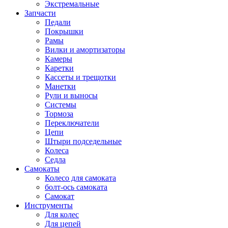
Экстремальные
Запчасти
Педали
Покрышки
Рамы
Вилки и амортизаторы
Камеры
Каретки
Кассеты и трещотки
Манетки
Рули и выносы
Системы
Тормоза
Переключатели
Цепи
Штыри подседельные
Колеса
Седла
Самокаты
Колесо для самоката
болт-ось самоката
Самокат
Инструменты
Для колес
Для цепей