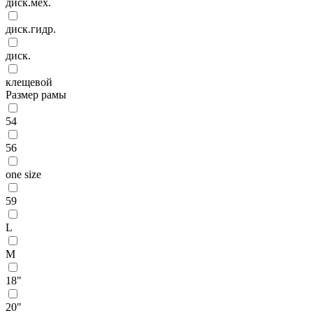
диск.мех.
диск.гидр.
диск.
клещевой
Размер рамы
54
56
one size
59
L
M
18"
20"