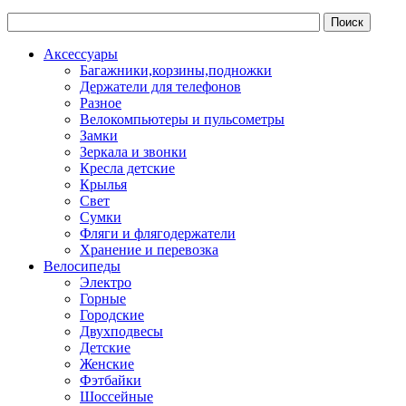
Аксессуары
Багажники,корзины,подножки
Держатели для телефонов
Разное
Велокомпьютеры и пульсометры
Замки
Зеркала и звонки
Кресла детские
Крылья
Свет
Сумки
Фляги и флягодержатели
Хранение и перевозка
Велосипеды
Электро
Горные
Городские
Двухподвесы
Детские
Женские
Фэтбайки
Шоссейные