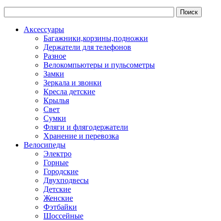
Аксессуары
Багажники,корзины,подножки
Держатели для телефонов
Разное
Велокомпьютеры и пульсометры
Замки
Зеркала и звонки
Кресла детские
Крылья
Свет
Сумки
Фляги и флягодержатели
Хранение и перевозка
Велосипеды
Электро
Горные
Городские
Двухподвесы
Детские
Женские
Фэтбайки
Шоссейные