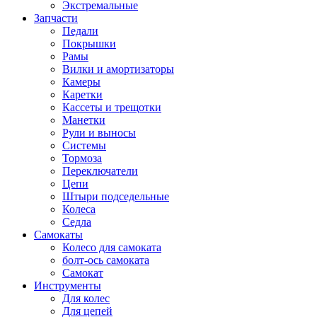
Экстремальные
Запчасти
Педали
Покрышки
Рамы
Вилки и амортизаторы
Камеры
Каретки
Кассеты и трещотки
Манетки
Рули и выносы
Системы
Тормоза
Переключатели
Цепи
Штыри подседельные
Колеса
Седла
Самокаты
Колесо для самоката
болт-ось самоката
Самокат
Инструменты
Для колес
Для цепей