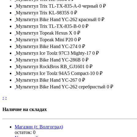
Мультитул Trix TL-TX-835-A-0 черный
0 ₽
Мультитул Trix KL-9835S
0 ₽
Мультитул Bike Hand YC-262 красный
0 ₽
Мультитул Trix TL-TX-835-B-0
0 ₽
Мультитул Topeak Hexus X
0 ₽
Мультитул Topeak Mini P20
0 ₽
Мультитул Bike Hand YC-274
0 ₽
Мультитул Ice Toolz 97C3 Mighty-17
0 ₽
Мультитул Bike Hand YC-286B
0 ₽
Мультитул RockBros RB_GJ1601
0 ₽
Мультитул Ice Toolz 94A5 Compact-10
0 ₽
Мультитул Bike Hand YC-267
0 ₽
Мультитул Bike Hand YC-262 серебристый
0 ₽
‹
›
Наличие на складах
Магазин (г. Волгоград)
остаток:
0