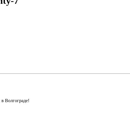
hty-7
 в Волгограде!