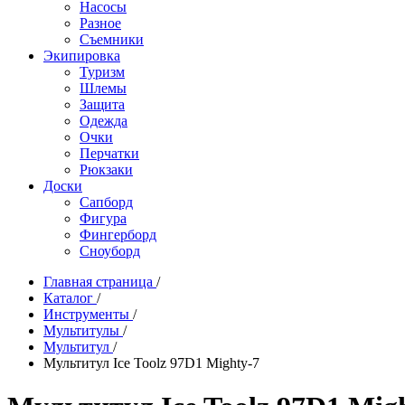
Насосы
Разное
Съемники
Экипировка
Туризм
Шлемы
Защита
Одежда
Очки
Перчатки
Рюкзаки
Доски
Сапборд
Фигура
Фингерборд
Сноуборд
Главная страница
/
Каталог
/
Инструменты
/
Мультитулы
/
Мультитул
/
Мультитул Ice Toolz 97D1 Mighty-7