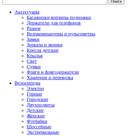
Аксессуары
Багажники,корзины,подножки
Держатели для телефонов
Разное
Велокомпьютеры и пульсометры
Замки
Зеркала и звонки
Кресла детские
Крылья
Свет
Сумки
Фляги и флягодержатели
Хранение и перевозка
Велосипеды
Электро
Горные
Городские
Двухподвесы
Детские
Женские
Фэтбайки
Шоссейные
Экстремальные