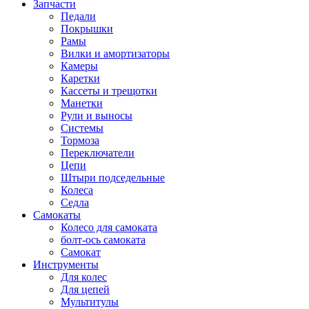
Запчасти
Педали
Покрышки
Рамы
Вилки и амортизаторы
Камеры
Каретки
Кассеты и трещотки
Манетки
Рули и выносы
Системы
Тормоза
Переключатели
Цепи
Штыри подседельные
Колеса
Седла
Самокаты
Колесо для самоката
болт-ось самоката
Самокат
Инструменты
Для колес
Для цепей
Мультитулы