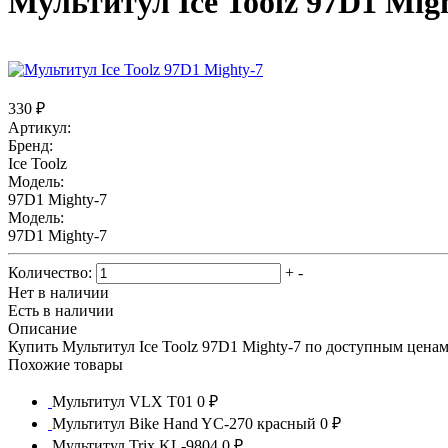
Мультитул Ice Toolz 97D1 Mig
330 ₽
Артикул:
Бренд:
Ice Toolz
Модель:
97D1 Mighty-7
Модель:
97D1 Mighty-7
Количество:
+
-
Нет в наличии
Есть в наличии
Описание
Купить Мультитул Ice Toolz 97D1 Mighty-7 по доступным ценам
Похожие товары
Мультитул VLX T01
0 ₽
Мультитул Bike Hand YC-270 красный
0 ₽
Мультитул Trix KL-9804
0 ₽