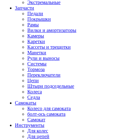
Экстремальные
Запчасти
Педали
Покрышки
Рамы
Вилки и амортизаторы
Камеры
Каретки
Кассеты и трещотки
Манетки
Рули и выносы
Системы
Тормоза
Переключатели
Цепи
Штыри подседельные
Колеса
Седла
Самокаты
Колесо для самоката
болт-ось самоката
Самокат
Инструменты
Для колес
Для цепей