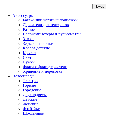
Аксессуары
Багажники,корзины,подножки
Держатели для телефонов
Разное
Велокомпьютеры и пульсометры
Замки
Зеркала и звонки
Кресла детские
Крылья
Свет
Сумки
Фляги и флягодержатели
Хранение и перевозка
Велосипеды
Электро
Горные
Городские
Двухподвесы
Детские
Женские
Фэтбайки
Шоссейные