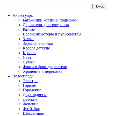
Аксессуары
Багажники,корзины,подножки
Держатели для телефонов
Разное
Велокомпьютеры и пульсометры
Замки
Зеркала и звонки
Кресла детские
Крылья
Свет
Сумки
Фляги и флягодержатели
Хранение и перевозка
Велосипеды
Электро
Горные
Городские
Двухподвесы
Детские
Женские
Фэтбайки
Шоссейные