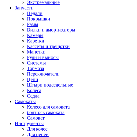
Экстремальные
Запчасти
Педали
Покрышки
Рамы
Вилки и амортизаторы
Камеры
Каретки
Кассеты и трещотки
Манетки
Рули и выносы
Системы
Тормоза
Переключатели
Цепи
Штыри подседельные
Колеса
Седла
Самокаты
Колесо для самоката
болт-ось самоката
Самокат
Инструменты
Для колес
Для цепей