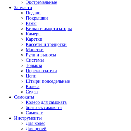
Экстремальные
Запчасти
Педали
Покрышки
Рамы
Вилки и амортизаторы
Камеры
Каретки
Кассеты и трещотки
Манетки
Рули и выносы
Системы
Тормоза
Переключатели
Цепи
Штыри подседельные
Колеса
Седла
Самокаты
Колесо для самоката
болт-ось самоката
Самокат
Инструменты
Для колес
Для цепей