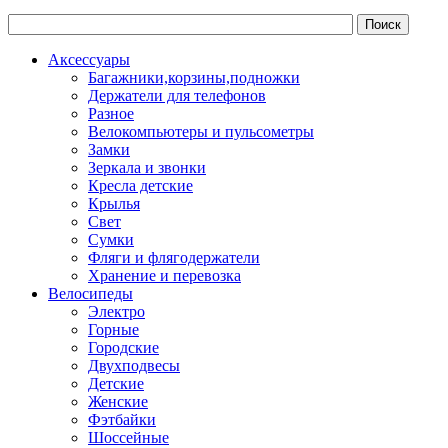
Аксессуары
Багажники,корзины,подножки
Держатели для телефонов
Разное
Велокомпьютеры и пульсометры
Замки
Зеркала и звонки
Кресла детские
Крылья
Свет
Сумки
Фляги и флягодержатели
Хранение и перевозка
Велосипеды
Электро
Горные
Городские
Двухподвесы
Детские
Женские
Фэтбайки
Шоссейные