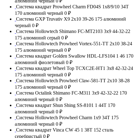
алюминий черный
0 ₽
Система квадрат Prowheel Charm FD04S 1x8/9/10 34T
170 алюминий черный
0 ₽
Система GXP Truvativ X9 2x10 39-26 175 алюминий
черный
0 ₽
Система Hollowtech Shimano FC-MT2103 3x9 44-32-22
175 алюминий серый
0 ₽
Система Hollowtech Prowheel Vortex-551-TT 2x10 38-24
175 алюминий черный
0 ₽
Система квадрат Golden Swallow HDL-LFS104 1 46 170
алюминий фиолетовый
0 ₽
Система квадрат Wheel Top TCXC2E-HT1 3x8 42-32-24
175 алюминий черный
0 ₽
Система Hollowtech Prowheel Claw-581-TT 2x10 38-28
175 алюминий черный
0 ₽
Система Octalink Shimano FC-M311 3x9 42-32-22 170
алюминий черный
0 ₽
Система квадрат Shun Shing SS-8101 1 44T 170
алюминий черный
0 ₽
Система Hollowtech Prowheel Charm 1x9 34T 175
алюминий черный
0 ₽
Система квадрат Vinca CW 45 1 38T 152 сталь
серебристый
0 ₽