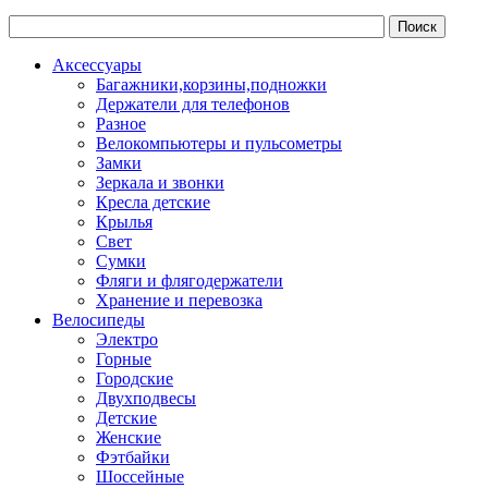
Аксессуары
Багажники,корзины,подножки
Держатели для телефонов
Разное
Велокомпьютеры и пульсометры
Замки
Зеркала и звонки
Кресла детские
Крылья
Свет
Сумки
Фляги и флягодержатели
Хранение и перевозка
Велосипеды
Электро
Горные
Городские
Двухподвесы
Детские
Женские
Фэтбайки
Шоссейные