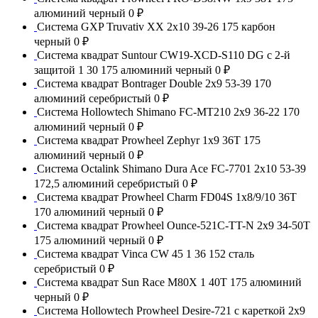
алюминий черный
0 ₽
Система GXP Truvativ XX 2x10 39-26 175 карбон
черный
0 ₽
Система квадрат Suntour CW19-XCD-S110 DG с 2-й
защитой 1 30 175 алюминий черный
0 ₽
Система квадрат Bontrager Double 2x9 53-39 170
алюминий серебристый
0 ₽
Система Hollowtech Shimano FC-MT210 2x9 36-22 170
алюминий черный
0 ₽
Система квадрат Prowheel Zephyr 1x9 36T 175
алюминий черный
0 ₽
Система Octalink Shimano Dura Ace FC-7701 2x10 53-39
172,5 алюминий серебристый
0 ₽
Система квадрат Prowheel Charm FD04S 1x8/9/10 36T
170 алюминий черный
0 ₽
Система квадрат Prowheel Ounce-521C-TT-N 2x9 34-50T
175 алюминий черный
0 ₽
Система квадрат Vinca CW 45 1 36 152 сталь
серебристый
0 ₽
Система квадрат Sun Race M80X 1 40T 175 алюминий
черный
0 ₽
Система Hollowtech Prowheel Desire-721 с кареткой 2x9