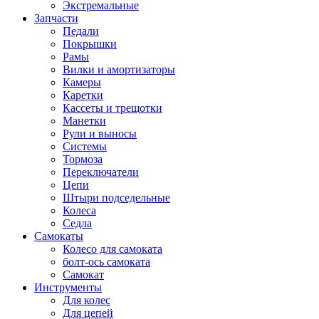
Экстремальные
Запчасти
Педали
Покрышки
Рамы
Вилки и амортизаторы
Камеры
Каретки
Кассеты и трещотки
Манетки
Рули и выносы
Системы
Тормоза
Переключатели
Цепи
Штыри подседельные
Колеса
Седла
Самокаты
Колесо для самоката
болт-ось самоката
Самокат
Инструменты
Для колес
Для цепей