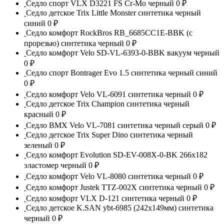
Седло спорт VLX D3221 FS Сr-Mo черный
0 ₽
Седло детское Trix Little Monster синтетика черный
синий
0 ₽
Седло комфорт RockBros RB_6685CC1E-BBK (с
прорезью) синтетика черный
0 ₽
Седло комфорт Velo SD-VL-6393-0-BBK вакуум черный
0 ₽
Седло спорт Bontrager Evo 1.5 синтетика черный синий
0 ₽
Седло комфорт Velo VL-6091 синтетика черный
0 ₽
Седло детское Trix Champion синтетика черный
красный
0 ₽
Седло BMX Velo VL-7081 синтетика черный серый
0 ₽
Седло детское Trix Super Dino синтетика черный
зеленый
0 ₽
Седло комфорт Evolution SD-EV-008X-0-BK 266x182
эластомер черный
0 ₽
Седло комфорт Velo VL-8080 синтетика черный
0 ₽
Седло комфорт Justek TTZ-002X синтетика черный
0 ₽
Седло комфорт VLX D-121 синтетика черный
0 ₽
Седло детское K.SAN ybt-6985 (242x149мм) синтетика
черный
0 ₽