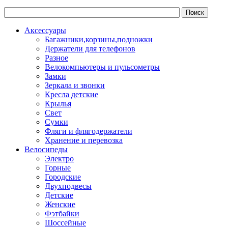
Аксессуары
Багажники,корзины,подножки
Держатели для телефонов
Разное
Велокомпьютеры и пульсометры
Замки
Зеркала и звонки
Кресла детские
Крылья
Свет
Сумки
Фляги и флягодержатели
Хранение и перевозка
Велосипеды
Электро
Горные
Городские
Двухподвесы
Детские
Женские
Фэтбайки
Шоссейные