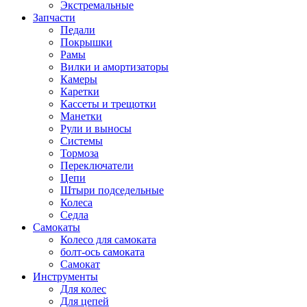
Экстремальные
Запчасти
Педали
Покрышки
Рамы
Вилки и амортизаторы
Камеры
Каретки
Кассеты и трещотки
Манетки
Рули и выносы
Системы
Тормоза
Переключатели
Цепи
Штыри подседельные
Колеса
Седла
Самокаты
Колесо для самоката
болт-ось самоката
Самокат
Инструменты
Для колес
Для цепей