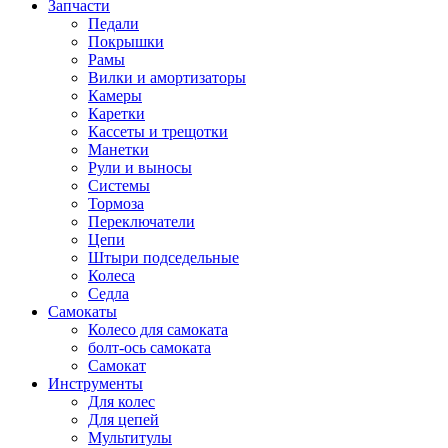
Запчасти
Педали
Покрышки
Рамы
Вилки и амортизаторы
Камеры
Каретки
Кассеты и трещотки
Манетки
Рули и выносы
Системы
Тормоза
Переключатели
Цепи
Штыри подседельные
Колеса
Седла
Самокаты
Колесо для самоката
болт-ось самоката
Самокат
Инструменты
Для колес
Для цепей
Мультитулы