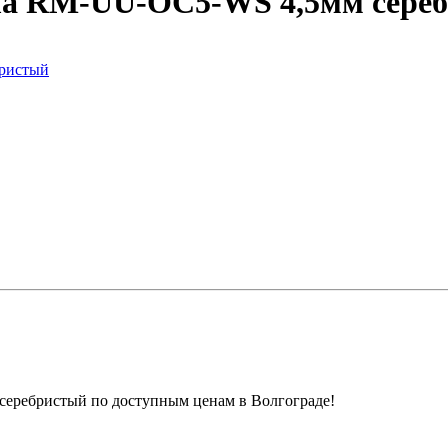
ma RM-UU-OC5-WS 4,5мм сере
еребристый по доступным ценам в Волгограде!