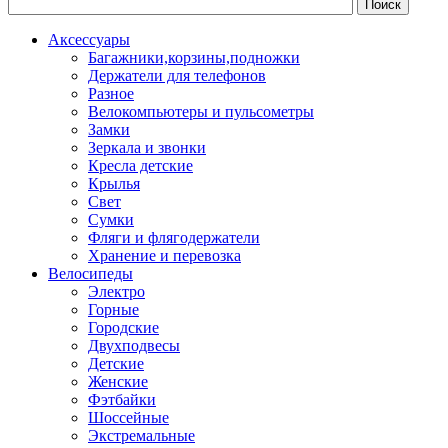
Аксессуары
Багажники,корзины,подножки
Держатели для телефонов
Разное
Велокомпьютеры и пульсометры
Замки
Зеркала и звонки
Кресла детские
Крылья
Свет
Сумки
Фляги и флягодержатели
Хранение и перевозка
Велосипеды
Электро
Горные
Городские
Двухподвесы
Детские
Женские
Фэтбайки
Шоссейные
Экстремальные