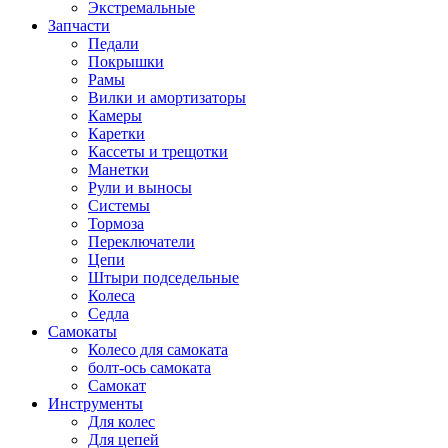
Экстремальные
Запчасти
Педали
Покрышки
Рамы
Вилки и амортизаторы
Камеры
Каретки
Кассеты и трещотки
Манетки
Рули и выносы
Системы
Тормоза
Переключатели
Цепи
Штыри подседельные
Колеса
Седла
Самокаты
Колесо для самоката
болт-ось самоката
Самокат
Инструменты
Для колес
Для цепей