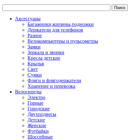
Аксессуары
Багажники,корзины,подножки
Держатели для телефонов
Разное
Велокомпьютеры и пульсометры
Замки
Зеркала и звонки
Кресла детские
Крылья
Свет
Сумки
Фляги и флягодержатели
Хранение и перевозка
Велосипеды
Электро
Горные
Городские
Двухподвесы
Детские
Женские
Фэтбайки
Шоссейные