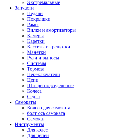
Экстремальные
Запчасти
Педали
Покрышки
Рамы
Вилки и амортизаторы
Камеры
Каретки
Кассеты и трещотки
Манетки
Рули и выносы
Системы
Тормоза
Переключатели
Цепи
Штыри подседельные
Колеса
Седла
Самокаты
Колесо для самоката
болт-ось самоката
Самокат
Инструменты
Для колес
Для цепей