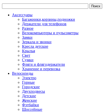
Аксессуары
Багажники,корзины,подножки
Держатели для телефонов
Разное
Велокомпьютеры и пульсометры
Замки
Зеркала и звонки
Кресла детские
Крылья
Свет
Сумки
Фляги и флягодержатели
Хранение и перевозка
Велосипеды
Электро
Горные
Городские
Двухподвесы
Детские
Женские
Фэтбайки
Шоссейные