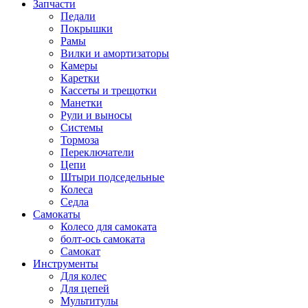
Запчасти
Педали
Покрышки
Рамы
Вилки и амортизаторы
Камеры
Каретки
Кассеты и трещотки
Манетки
Рули и выносы
Системы
Тормоза
Переключатели
Цепи
Штыри подседельные
Колеса
Седла
Самокаты
Колесо для самоката
болт-ось самоката
Самокат
Инструменты
Для колес
Для цепей
Мультитулы