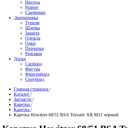
Насосы
Разное
Съемники
Экипировка
Туризм
Шлемы
Защита
Одежда
Очки
Перчатки
Рюкзаки
Доски
Сапборд
Фигура
Фингерборд
Сноуборд
Главная страница
/
Каталог
/
Запчасти
/
Каретки
/
Каретка
/
Каретка Howitzer 68/51 BSA Truvativ XR M12 черный