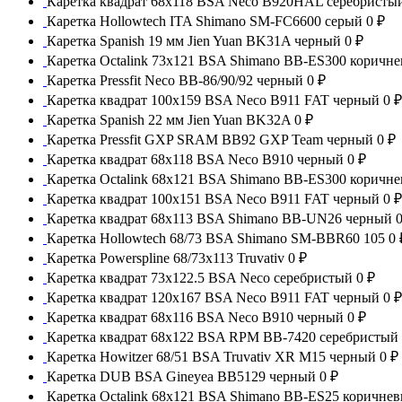
Каретка квадрат 68x118 BSA Neco B920HAL серебристы
Каретка Hollowtech ITA Shimano SM-FC6600 серый
0 ₽
Каретка Spanish 19 мм Jien Yuan BK31A черный
0 ₽
Каретка Octalink 73x121 BSA Shimano BB-ES300 коричн
Каретка Pressfit Neco BB-86/90/92 черный
0 ₽
Каретка квадрат 100x159 BSA Neco B911 FAT черный
0 ₽
Каретка Spanish 22 мм Jien Yuan BK32A
0 ₽
Каретка Pressfit GXP SRAM BB92 GXP Team черный
0 ₽
Каретка квадрат 68x118 BSA Neco B910 черный
0 ₽
Каретка Octalink 68x121 BSA Shimano BB-ES300 коричн
Каретка квадрат 100x151 BSA Neco B911 FAT черный
0 ₽
Каретка квадрат 68x113 BSA Shimano BB-UN26 черный
0
Каретка Hollowtech 68/73 BSA Shimano SM-BBR60 105
0 
Каретка Powerspline 68/73x113 Truvativ
0 ₽
Каретка квадрат 73x122.5 BSA Neco серебристый
0 ₽
Каретка квадрат 120x167 BSA Neco B911 FAT черный
0 ₽
Каретка квадрат 68x116 BSA Neco B910 черный
0 ₽
Каретка квадрат 68x122 BSA RPM BB-7420 серебристый
Каретка Howitzer 68/51 BSA Truvativ XR M15 черный
0 ₽
Каретка DUB BSA Gineyea BB5129 черный
0 ₽
Каретка Octalink 68x121 BSA Shimano BB-ES25 коричне