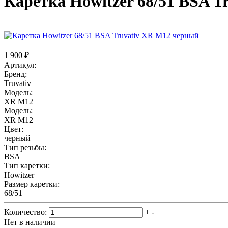
Каретка Howitzer 68/51 BSA 
1 900 ₽
Артикул:
Бренд:
Truvativ
Модель:
XR M12
Модель:
XR M12
Цвет:
черный
Тип резьбы:
BSA
Тип каретки:
Howitzer
Размер каретки:
68/51
Количество:
+
-
Нет в наличии