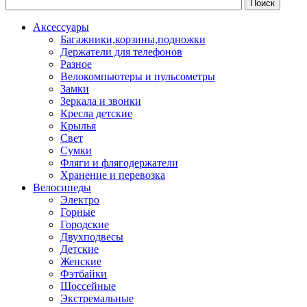
Аксессуары
Багажники,корзины,подножки
Держатели для телефонов
Разное
Велокомпьютеры и пульсометры
Замки
Зеркала и звонки
Кресла детские
Крылья
Свет
Сумки
Фляги и флягодержатели
Хранение и перевозка
Велосипеды
Электро
Горные
Городские
Двухподвесы
Детские
Женские
Фэтбайки
Шоссейные
Экстремальные