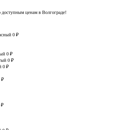
о доступным ценам в Волгограде!
расный
0 ₽
вый
0 ₽
тый
0 ₽
й
0 ₽
 ₽
 ₽