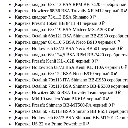
Каретка квадрат 68x113 BSA RPM BB-7420 серебристый
Каретка Howitzer 68/56 BSA Truvativ XR M12 черный
0 ₽
Каретка квадрат 73x113 BSA Shimano
0 ₽
Каретка Pressfit Token BB 841T-41 черный
0 ₽
Каретка квадрат 68x119 BSA Mixieer MX-A203
0 ₽
Каретка Octalink 68x121 BSA Shimano BB-ES30 серебрис
Каретка квадрат 68x110,5 BSA Neco B910 черный
0 ₽
Каретка Hollowtech 68/73 BSA Neco BB501 черный
0 ₽
Каретка квадрат 68x124,5 BSA RPM BB-7420 серебрист
Каретка Pressfit Kenli KL-102E черный
0 ₽
Каретка Hollowtech 68/73 BSA Kenli KL-110A черный
0 ₽
Каретка квадрат 68x122 BSA Neco B910 черный
0 ₽
Каретка Octalink 70x113 ITA Shimano BB-ES50 серебрис
Каретка Octalink 73x118 BSA Shimano BB-ES300 коричн
Каретка Howitzer 68/56 BSA Truvativ Team черный
0 ₽
Каретка Mid 19 мм Jien Yuan BK61A черный
0 ₽
Каретка Pressfit Shimano BB-MT500-PA черный
0 ₽
Каретка Octalink 73x113 BSA Shimano BB-ES51 серебрис
Каретка Hollowtech 68/73 BSA Shimano BB-MT501 Deore
Каретка US 22 мм Primo Powerbite
0 ₽