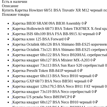
Есть в наличии
Описание
Купить Каретка Howitzer 68/51 BSA Truvativ XR M12 черный п
Похожие товары
Каретка BB30 SRAM 09A BB30 Assembly
0 ₽
Каретка Hollowtech 68/73 BSA Token TK878EX X-Seal к
Каретка ISIS 68x109 BSA FSA BB-9915 Al черный
0 ₽
Каретка клин 125 BSA Forward
0 ₽
Каретка Octalink 68x126 BSA Shimano BB-ES25 коричне
Каретка Octalink 73x121 BSA Shimano BB-ES25 серебрис
Каретка квадрат 68x122 BSA Neco B920HAL серебристы
Каретка квадрат 68x127 BSA Mixieer MX-A203
0 ₽
Каретка квадрат 73x113 BSA Sun Race S20 серебристый
0
Каретка Pressfit Token BB-841P черный
0 ₽
Каретка квадрат 68x113 BSA Neco B910 черный
0 ₽
Каретка GXP 68/73 BSA Neco BB501 черный
0 ₽
Каретка квадрат 120x179,5 BSA Neco B911 FAT черный
0
Каретка квадрат 73x119 BSA Neco серебристый
0 ₽
Каретка US резьба Neco B893WCP
0 ₽
Каретка квадрат 68x127 BSA Neco B910 черный
0 ₽