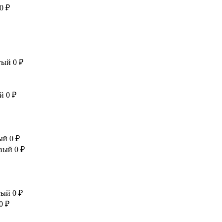
0 ₽
тый
0 ₽
ый
0 ₽
тый
0 ₽
евый
0 ₽
тый
0 ₽
0 ₽