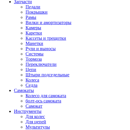
Запчасти
Педали
Покрышки
Рамы
Вилки и амортизаторы
Камеры
Каретки
Кассеты и трещотки
Манетки
Рули и выносы
Системы
Тормоза
Переключатели
Цепи
Штыри подседельные
Колеса
Седла
Самокаты
Колесо для самоката
болт-ось самоката
Самокат
Инструменты
Для колес
Для цепей
Мультитулы