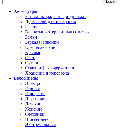
Аксессуары
Багажники,корзины,подножки
Держатели для телефонов
Разное
Велокомпьютеры и пульсометры
Замки
Зеркала и звонки
Кресла детские
Крылья
Свет
Сумки
Фляги и флягодержатели
Хранение и перевозка
Велосипеды
Электро
Горные
Городские
Двухподвесы
Детские
Женские
Фэтбайки
Шоссейные
Экстремальные