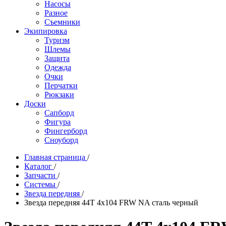
Насосы
Разное
Съемники
Экипировка
Туризм
Шлемы
Защита
Одежда
Очки
Перчатки
Рюкзаки
Доски
Сапборд
Фигура
Фингерборд
Сноуборд
Главная страница
/
Каталог
/
Запчасти
/
Системы
/
Звезда передняя
/
Звезда передняя 44T 4x104 FRW NA сталь черный