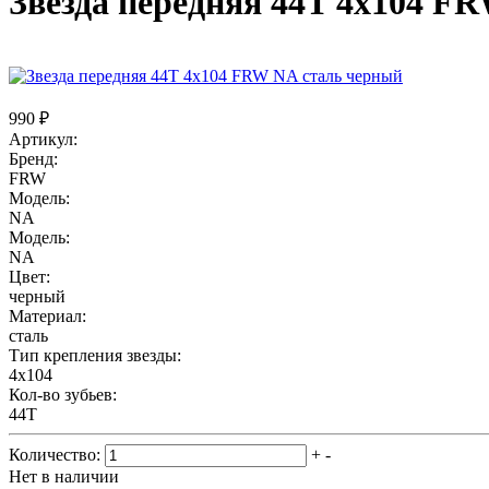
Звезда передняя 44T 4x104 F
990 ₽
Артикул:
Бренд:
FRW
Модель:
NA
Модель:
NA
Цвет:
черный
Материал:
сталь
Тип крепления звезды:
4x104
Кол-во зубьев:
44T
Количество:
+
-
Нет в наличии