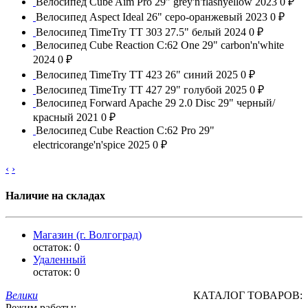
Велосипед Cube Aim Pro 29" grey'n'flashyellow 2023
0 ₽
Велосипед Aspect Ideal 26" серо-оранжевый 2023
0 ₽
Велосипед TimeTry TT 303 27.5" белый 2024
0 ₽
Велосипед Cube Reaction C:62 One 29" carbon'n'white
2024
0 ₽
Велосипед TimeTry TT 423 26" синий 2025
0 ₽
Велосипед TimeTry TT 427 29" голубой 2025
0 ₽
Велосипед Forward Apache 29 2.0 Disc 29" черный/
красный 2021
0 ₽
Велосипед Cube Reaction C:62 Pro 29"
electricorange'n'spice 2025
0 ₽
‹
›
Наличие на складах
Магазин (г. Волгоград)
остаток:
0
Удаленный
остаток:
0
Велики
КАТАЛОГ ТОВАРОВ:
Режим работы: