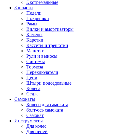
Экстремальные
Запчасти
Педали
Покрышки
Рамы
Вилки и амортизаторы
Камеры
Каретки
Кассеты и трещотки
Манетки
Рули и выносы
Системы
Тормоза
Переключатели
Цепи
Штыри подседельные
Колеса
Седла
Самокаты
Колесо для самоката
болт-ось самоката
Самокат
Инструменты
Для колес
Для цепей