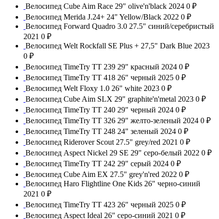
Велосипед Cube Aim Race 29" olive'n'black 2024
0 ₽
Велосипед Merida J.24+ 24" Yellow/Black 2022
0 ₽
Велосипед Forward Quadro 3.0 27.5" синий/серебристый
2021
0 ₽
Велосипед Welt Rockfall SE Plus + 27,5" Dark Blue 2023
0 ₽
Велосипед TimeTry TT 239 29" красный 2024
0 ₽
Велосипед TimeTry TT 418 26" черный 2025
0 ₽
Велосипед Welt Floxy 1.0 26" white 2023
0 ₽
Велосипед Cube Aim SLX 29" graphite'n'metal 2023
0 ₽
Велосипед TimeTry TT 240 29" черный 2024
0 ₽
Велосипед TimeTry TT 326 29" желто-зеленый 2024
0 ₽
Велосипед TimeTry TT 248 24" зеленый 2024
0 ₽
Велосипед Riderover Scout 27.5" grey/red 2021
0 ₽
Велосипед Aspect Nickel 29 SE 29" серо-белый 2022
0 ₽
Велосипед TimeTry TT 242 29" серый 2024
0 ₽
Велосипед Cube Aim EX 27.5" grey'n'red 2022
0 ₽
Велосипед Haro Flightline One Kids 26" черно-синий
2021
0 ₽
Велосипед TimeTry TT 423 26" черный 2025
0 ₽
Велосипед Aspect Ideal 26" серо-синий 2021
0 ₽