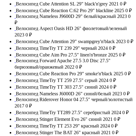
Велосипед Cube Attention SL 29" black'n'grey 2021
0 ₽
Велосипед Cube Reaction C:62 Pro 29" blackline 2025
0 ₽
Велосипед Nameless J9600D 29" белый/красный 2023
0
₽
Велосипед Aspect Oasis HD 26" фиолетовый/зеленый
2023
0 ₽
Велосипед Cube Attention 29" swampgrey'n'black 2023
0 ₽
Велосипед TimeTry TT 239 29" черный 2024
0 ₽
Велосипед Cube Aim Pro 27.5" linen'n'bronze 2025
0 ₽
Велосипед Forward Apache 27.5 3.0 Disс 27.5"
бирюзовый/оранжевый 2022
0 ₽
Велосипед Cube Reaction Pro 29" smoke'n'black 2025
0 ₽
Велосипед TimeTry ТТ 259 27.5" серый 2024
0 ₽
Велосипед TimeTry TT 303 27.5" синий 2024
0 ₽
Велосипед Nameless J6000D 26" синий/белый 2023
0 ₽
Велосипед Riderover Honor 04 27.5" черный/золотистый
2017
0 ₽
Велосипед TimeTry TT289 27.5" серебристый 2024
0 ₽
Велосипед Stinger Element Evo 26" синий 2021
0 ₽
Велосипед TimeTry TT 253 29" красный 2024
0 ₽
Велосипед Stinger The BAT 26" красный 2021
0 ₽