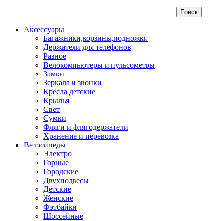
Аксессуары
Багажники,корзины,подножки
Держатели для телефонов
Разное
Велокомпьютеры и пульсометры
Замки
Зеркала и звонки
Кресла детские
Крылья
Свет
Сумки
Фляги и флягодержатели
Хранение и перевозка
Велосипеды
Электро
Горные
Городские
Двухподвесы
Детские
Женские
Фэтбайки
Шоссейные