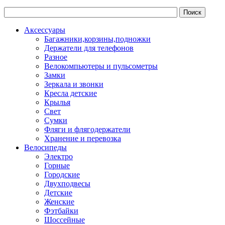
Аксессуары
Багажники,корзины,подножки
Держатели для телефонов
Разное
Велокомпьютеры и пульсометры
Замки
Зеркала и звонки
Кресла детские
Крылья
Свет
Сумки
Фляги и флягодержатели
Хранение и перевозка
Велосипеды
Электро
Горные
Городские
Двухподвесы
Детские
Женские
Фэтбайки
Шоссейные