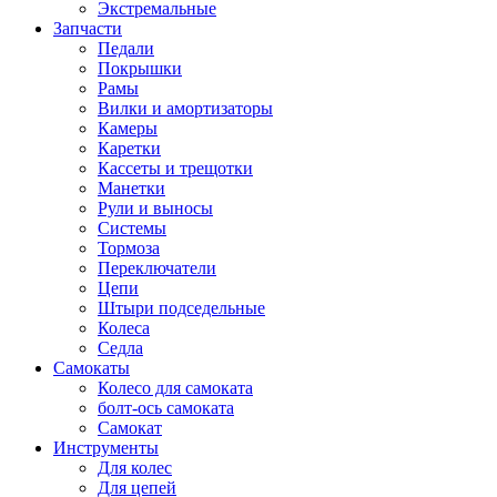
Экстремальные
Запчасти
Педали
Покрышки
Рамы
Вилки и амортизаторы
Камеры
Каретки
Кассеты и трещотки
Манетки
Рули и выносы
Системы
Тормоза
Переключатели
Цепи
Штыри подседельные
Колеса
Седла
Самокаты
Колесо для самоката
болт-ось самоката
Самокат
Инструменты
Для колес
Для цепей