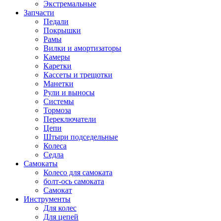
Экстремальные
Запчасти
Педали
Покрышки
Рамы
Вилки и амортизаторы
Камеры
Каретки
Кассеты и трещотки
Манетки
Рули и выносы
Системы
Тормоза
Переключатели
Цепи
Штыри подседельные
Колеса
Седла
Самокаты
Колесо для самоката
болт-ось самоката
Самокат
Инструменты
Для колес
Для цепей