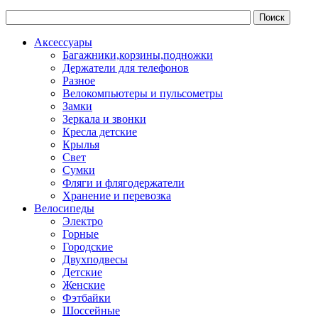
Аксессуары
Багажники,корзины,подножки
Держатели для телефонов
Разное
Велокомпьютеры и пульсометры
Замки
Зеркала и звонки
Кресла детские
Крылья
Свет
Сумки
Фляги и флягодержатели
Хранение и перевозка
Велосипеды
Электро
Горные
Городские
Двухподвесы
Детские
Женские
Фэтбайки
Шоссейные